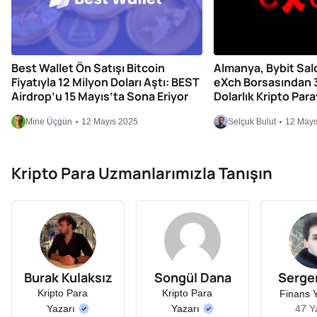
Best Wallet Ön Satışı Bitcoin
Almanya, Bybit Saldır
Fiyatıyla 12 Milyon Doları Aştı: BEST
eXch Borsasından 
Airdrop’u 15 Mayıs’ta Sona Eriyor
Dolarlık Kripto Par
Mine Üçgün
12 Mayıs 2025
Selçuk Bulut
12 Mayı
Kripto Para Uzmanlarımızla Tanışın
Burak Kulaksız
Songül Dana
Sergen
Kripto Para
Kripto Para
Finans 
Yazarı
Yazarı
47 Ya