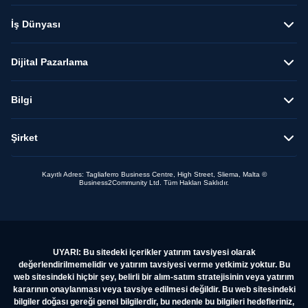
İş Dünyası
Dijital Pazarlama
Bilgi
Şirket
Kayıtlı Adres: Tagliaferro Business Centre, High Street, Sliema, Malta ©
Business2Community Ltd. Tüm Hakları Saklıdır.
UYARI: Bu sitedeki içerikler yatırım tavsiyesi olarak
değerlendirilmemelidir ve yatırım tavsiyesi verme yetkimiz yoktur. Bu
web sitesindeki hiçbir şey, belirli bir alım-satım stratejisinin veya yatırım
kararının onaylanması veya tavsiye edilmesi değildir. Bu web sitesindeki
bilgiler doğası gereği genel bilgilerdir, bu nedenle bu bilgileri hedefleriniz,