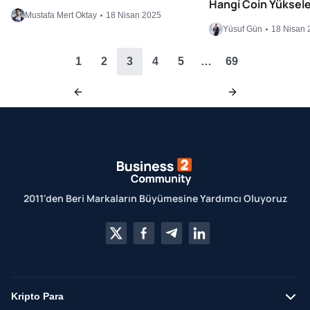
Hangi Coin Yüksel
Mustafa Mert Oktay
18 Nisan 2025
Yüsuf Gün
18 Nisan 
1
2
3
4
5
…
69
2011'den Beri Markaların Büyümesine Yardımcı Oluyoruz
Kripto Para