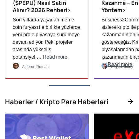
($PEPU) Nasıl Satın
Kazanma – En 
Alınır? 2026 Rehberi>
Yöntem>
Son yıllarda yaşanan meme
Business2Commu
coin furyası ile birlikte yüzlerce
sizlere kripto ile
yeni proje piyasaya sürülmeye
kazanmanın en iy
devam ediyor. Peki projeler
göstereceğiz. Kri
arasında yükseliş
piyasalarından p
potansiyeli…
Read more
kazanmanın birço
…
Read more
Alperen Duman
Ceyda Akbay
Haberler / Kripto Para Haberleri