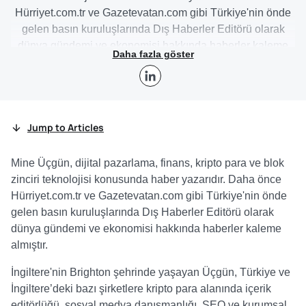
Hürriyet.com.tr ve Gazetevatan.com gibi Türkiye'nin önde
gelen basın kuruluşlarında Dış Haberler Editörü olarak
dünya gündemi ve ekonomisi hakkında haberler kaleme
Daha fazla göster
almıştır.
İngiltere'nin Brighton şehrinde yaşayan Üçgün, Türkiye ve
İngiltere’deki bazı şirketlere kripto para alanında içerik
editörlüğü, sosyal medya danışmanlığı, SEO ve kurumsal
Jump to Articles
iletişim alanlarında hizmet vermektedir.
Mine Üçgün, dijital pazarlama, finans, kripto para ve blok
zinciri teknolojisi konusunda haber yazarıdır. Daha önce
Hürriyet.com.tr ve Gazetevatan.com gibi Türkiye'nin önde
gelen basın kuruluşlarında Dış Haberler Editörü olarak
dünya gündemi ve ekonomisi hakkında haberler kaleme
almıştır.
İngiltere'nin Brighton şehrinde yaşayan Üçgün, Türkiye ve
İngiltere’deki bazı şirketlere kripto para alanında içerik
editörlüğü, sosyal medya danışmanlığı, SEO ve kurumsal