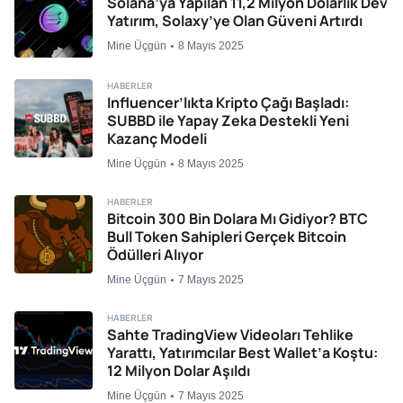
Solana’ya Yapılan 11,2 Milyon Dolarlık Dev
Yatırım, Solaxy’ye Olan Güveni Artırdı
Mine Üçgün
8 Mayıs 2025
HABERLER
Influencer’lıkta Kripto Çağı Başladı:
SUBBD ile Yapay Zeka Destekli Yeni
Kazanç Modeli
Mine Üçgün
8 Mayıs 2025
HABERLER
Bitcoin 300 Bin Dolara Mı Gidiyor? BTC
Bull Token Sahipleri Gerçek Bitcoin
Ödülleri Alıyor
Mine Üçgün
7 Mayıs 2025
HABERLER
Sahte TradingView Videoları Tehlike
Yarattı, Yatırımcılar Best Wallet’a Koştu:
12 Milyon Dolar Aşıldı
Mine Üçgün
7 Mayıs 2025