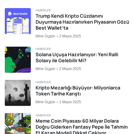
HABERLER
Trump Kendi Kripto Cüzdanını
Duyurmaya Hazırlanırken Piyasanın Gözü
Best Wallet’ta
Mine Üçgün
2 Mayıs 2025
HABERLER
Solana Uçuşa Hazırlanıyor: Yeni Ralli
Solaxy ile Gelebilir Mi?
Mine Üçgün
2 Mayıs 2025
HABERLER
Kripto Mezarlığı Büyüyor: Milyonlarca
Token Tarihe Karıştı
Mine Üçgün
1 Mayıs 2025
HABERLER
Meme Coin Piyasası 60 Milyar Dolara
Doğru Giderken Fantasy Pepe İle Tahmin
Et Kazan Modeli Dikkat Çekiyor