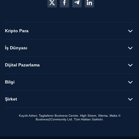
Kripto Para
İş Dünyası
Dijital Pazarlama
Bilgi
Şirket
Kayıtlı Adres: Tagliaferro Business Centre, High Street, Sliema, Malta ©
Business2Community Ltd. Tüm Hakları Saklıdır.