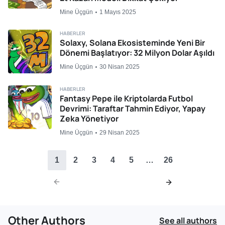
Mine Üçgün
1 Mayıs 2025
HABERLER
Solaxy, Solana Ekosisteminde Yeni Bir
Dönemi Başlatıyor: 32 Milyon Dolar Aşıldı
Mine Üçgün
30 Nisan 2025
HABERLER
Fantasy Pepe ile Kriptolarda Futbol
Devrimi: Taraftar Tahmin Ediyor, Yapay
Zeka Yönetiyor
Mine Üçgün
29 Nisan 2025
1
2
3
4
5
…
26
Other Authors
See all authors