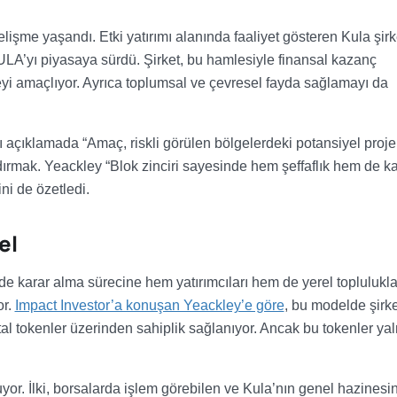
lişme yaşandı. Etki yatırımı alanında faaliyet gösteren Kula şirke
 KULA’yı piyasaya sürdü. Şirket, bu hamlesiyle finansal kazanç
 amaçlıyor. Ayrıca toplumsal ve çevresel fayda sağlamayı da
ı açıklamada “Amaç, riskli görülen bölgelerdeki potansiyel proje
mak. Yeackley “Blok zinciri sayesinde hem şeffaflık hem de ka
ni de özetledi.
el
rde karar alma sürecine hem yatırımcıları hem de yerel toplulukla
r.
Impact Investor’a konuşan Yeackley’e göre
, bu modelde şirke
jital tokenler üzerinden sahiplik sağlanıyor. Ancak bu tokenler ya
uyor. İlki, borsalarda işlem görebilen ve Kula’nın genel hazines