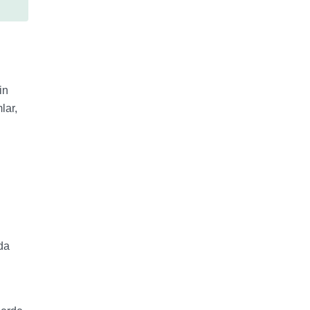
in
lar,
da