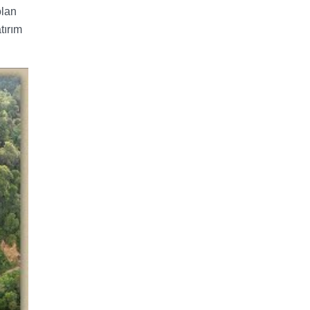
olan
tırım