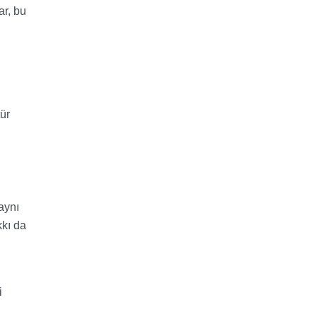
ar, bu
tür
aynı
kkı da
i