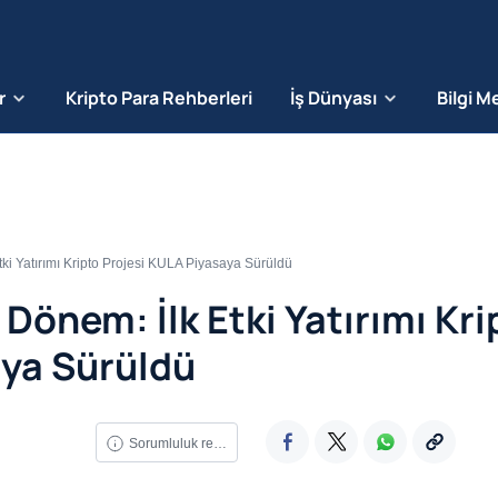
r
Kripto Para Rehberleri
İş Dünyası
Bilgi M
tki Yatırımı Kripto Projesi KULA Piyasaya Sürüldü
 Dönem: İlk Etki Yatırımı Kri
aya Sürüldü
Sorumluluk reddi