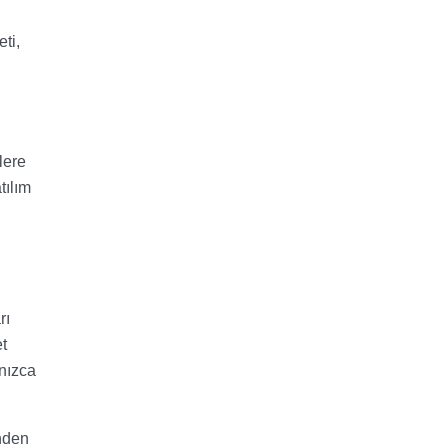
ti,
lere
tılım
rı
t
lnızca
inden