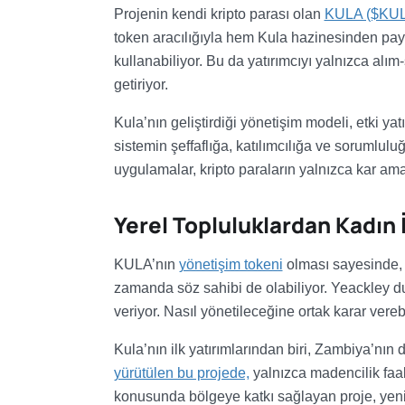
Projenin kendi kripto parası olan
KULA ($KU
token aracılığıyla hem Kula hazinesinden pay 
kullanabiliyor. Bu da yatırımcıyı yalnızca alım-s
getiriyor.
Kula’nın geliştirdiği yönetişim modeli, etki yat
sistemin şeffaflığa, katılımcılığa ve sorumluluğ
uygulamalar, kripto paraların yalnızca kar ama
Yerel Topluluklardan Kadın İ
KULA’nın
yönetişim tokeni
olması sayesinde, t
zamanda söz sahibi de olabiliyor. Yeackley du
veriyor. Nasıl yönetileceğine ortak karar verebi
Kula’nın ilk yatırımlarından biri, Zambiya’nın
yürütülen bu projede,
yalnızca madencilik faali
konusunda bölgeye katkı sağlayan proje, yeni 