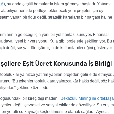
LA)
, şu anda çeşitli borsalarda işlem görmeye başladı. Yatırımcıl
alabiliyor hem de portföye eklenecek yeni projeler için oy
atım yapan bir figür değil, stratejik kararların bir parçası haline
ırımlarının geleceği için yeni bir yol haritası sunuyor. Finansal
a dayalı yeni bir versiyonu, Kula gibi projelerle şekilleniyor. Bu 
çlı değil, sosyal dönüşüm için de kullanılabileceğini gösteriyor.
şçilere Eşit Ücret Konusunda İş Birliği
opluluklar yalnızca yatırım yapılan projeden gelir elde etmiyor, 
rumu “Bu tokenler topluluklara yalnızca kâr hakkı değil, söz ha
liyorlar.” şeklinde özetledi.
 doğusundaki bir kireç taşı madeni.
Bekazulu Mining ile ortaklaşa
yetleri değil, çevresel ve sosyal etkiler de gözetiliyor. Su erişim
bir yeraltı su kaynağı keşfedilmesine olanak sağladı. Ayrıca,