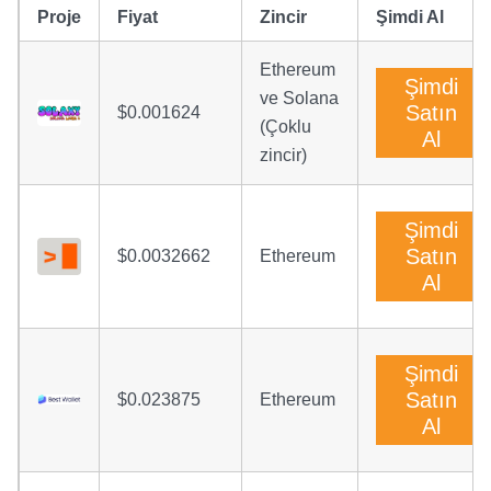
Proje
Fiyat
Zincir
Şimdi Al
Ethereum
Şimdi
ve Solana
Satın
$0.001624
(Çoklu
Al
zincir)
Şimdi
Satın
$0.0032662
Ethereum
Al
Şimdi
Satın
$0.023875
Ethereum
Al