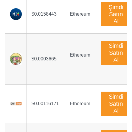
Şimdi
Satın
$0.0158443
Ethereum
Al
Şimdi
Satın
Ethereum
$0.0003665
Al
Şimdi
Satın
$0.00116171
Ethereum
Al