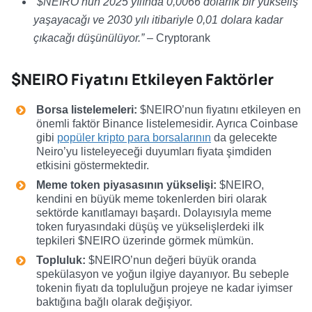
“$NEIRO’nun 2025 yılında 0,0066 dolarlık bir yükseliş
yaşayacağı ve 2030 yılı itibariyle 0,01 dolara kadar
çıkacağı düşünülüyor.”
– Cryptorank
$NEIRO Fiyatını Etkileyen Faktörler
Borsa listelemeleri:
$NEIRO’nun fiyatını etkileyen en
önemli faktör Binance listelemesidir. Ayrıca Coinbase
gibi
popüler kripto para borsalarının
da gelecekte
Neiro’yu listeleyeceği duyumları fiyata şimdiden
etkisini göstermektedir.
Meme token piyasasının yükselişi:
$NEIRO,
kendini en büyük meme tokenlerden biri olarak
sektörde kanıtlamayı başardı. Dolayısıyla meme
token furyasındaki düşüş ve yükselişlerdeki ilk
tepkileri $NEIRO üzerinde görmek mümkün.
Topluluk:
$NEIRO’nun değeri büyük oranda
spekülasyon ve yoğun ilgiye dayanıyor. Bu sebeple
tokenin fiyatı da topluluğun projeye ne kadar iyimser
baktığına bağlı olarak değişiyor.