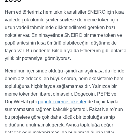
Hem editörlerimiz hem teknik analistler $NEIRO için kısa
vadede çok olumlu şeyler söylese de meme token için
uzun vadeli tahmininde dikkat edilmesi gereken bazı
noktalar var. En nihayetinde $NEIRO bir meme token ve
popülaritesinin kısa ömürlü olabileceğini düşünmekte
fayda var. Bu nedenle Bitcoin ya da Ethereum gibi onlarca
yıllık bir potansiyel görmüyoruz.
Neiro’nun içerisinde olduğu -şimdi anlaşılmasa da ileride
önem arz edecek- en büyük sorun, hem ekosisteme hem
topluluğuna hiçbir fayda sağlamamasıdır. Yalnızca bir
meme tokenden ibaret olmasıdır. Dogecoin, PEPE ve
DogWifHat gibi
popüler meme tokenler
de hiçbir fayda
sunmamasına rağmen kalıcılık gösterdi. Fakat Neiro’nun
bu projelere göre çok daha küçük bir topluluğa sahip
olduğunu unutmamak gerek. Ayrıca topluluğa değer
katacak ödül mekanizması da bulunmadığı için yıllar