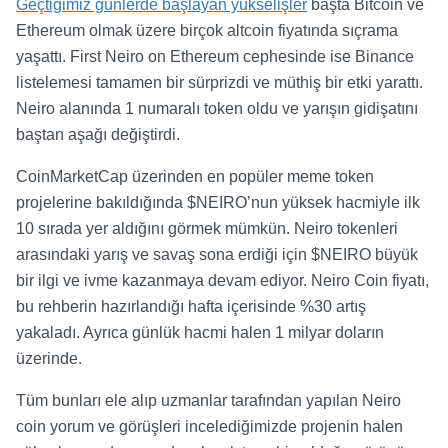
Geçtiğimiz günlerde başlayan yükselişler
başta Bitcoin ve
Ethereum olmak üzere birçok altcoin fiyatında sıçrama
yaşattı. First Neiro on Ethereum cephesinde ise Binance
listelemesi tamamen bir sürprizdi ve müthiş bir etki yarattı.
Neiro alanında 1 numaralı token oldu ve yarışın gidişatını
baştan aşağı değiştirdi.
CoinMarketCap üzerinden en popüler meme token
projelerine bakıldığında $NEIRO’nun yüksek hacmiyle ilk
10 sırada yer aldığını görmek mümkün. Neiro tokenleri
arasındaki yarış ve savaş sona erdiği için $NEIRO büyük
bir ilgi ve ivme kazanmaya devam ediyor. Neiro Coin fiyatı,
bu rehberin hazırlandığı hafta içerisinde %30 artış
yakaladı. Ayrıca günlük hacmi halen 1 milyar doların
üzerinde.
Tüm bunları ele alıp uzmanlar tarafından yapılan Neiro
coin yorum ve görüşleri incelediğimizde projenin halen