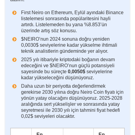
First Neiro on Ethereum, Eylül ayındaki Binance
listelemesi sonrasında popülaritesini hayli
artırdı. Listelemeden bu yana %8.853’ün
üzerinde artış söz konusu.
$NEIRO’nun 2024 sonuna doğru yeniden
0,0030$ seviyelerine kadar yükselme ihtimali
teknik analistlerin gündeminde yer alıyor.
2025 yılı itibariyle kriptodaki boğanın devam
edeceğini ve $NEIRO’nun güçlü potansiyeli
sayesinde bu süreçte
0,0050$
seviyelerine
kadar yükseleceğini düşünüyoruz.
Daha uzun bir periyotta değerlendirmek
gerekirse 2030 yılına doğru Neiro Coin fiyatı için
yönün yatay olacağını düşünüyoruz. 2025-2028
aralığında sert yükselişler ve sonrasında yatay
seyretmesi ile 2030 yılı için tahmini fiyat hedefi
0,02$ seviyeleri olacaktır.
En
En