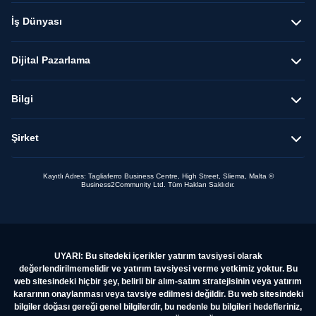
İş Dünyası
Dijital Pazarlama
Bilgi
Şirket
Kayıtlı Adres: Tagliaferro Business Centre, High Street, Sliema, Malta ©
Business2Community Ltd. Tüm Hakları Saklıdır.
UYARI: Bu sitedeki içerikler yatırım tavsiyesi olarak
değerlendirilmemelidir ve yatırım tavsiyesi verme yetkimiz yoktur. Bu
web sitesindeki hiçbir şey, belirli bir alım-satım stratejisinin veya yatırım
kararının onaylanması veya tavsiye edilmesi değildir. Bu web sitesindeki
bilgiler doğası gereği genel bilgilerdir, bu nedenle bu bilgileri hedefleriniz,