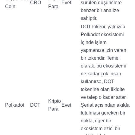
CRO
Evet
sürülen düşünclere
Coin
Para
benzer bir analize
sahiptir.
DOT tokeni, yalnızca
Polkadot ekosistemi
içinde işlem
yapmanıza izin veren
bir tokendir. Temel
olarak, bu ekosistemi
ne kadar çok insan
kullanırsa, DOT
tokenine olan likidite
ve talep o kadar artar.
Kripto
Polkadot
DOT
Evet
Şeriat açısından akılda
Para
tutulması gereken bir
nokta, eğer bir
ekosistem ezici bir