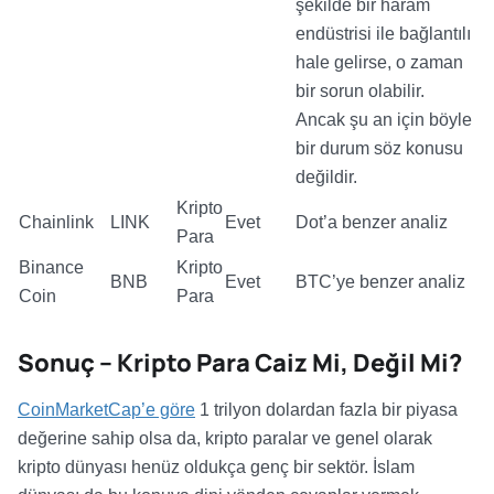
şekilde bir haram
endüstrisi ile bağlantılı
hale gelirse, o zaman
bir sorun olabilir.
Ancak şu an için böyle
bir durum söz konusu
değildir.
Kripto
Chainlink
LINK
Evet
Dot’a benzer analiz
Para
Binance
Kripto
BNB
Evet
BTC’ye benzer analiz
Coin
Para
Sonuç – Kripto Para Caiz Mi, Değil Mi?
CoinMarketCap’e göre
1 trilyon dolardan fazla bir piyasa
değerine sahip olsa da, kripto paralar ve genel olarak
kripto dünyası henüz oldukça genç bir sektör. İslam