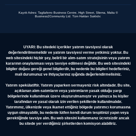
Kayıtlı Adres: Tagliaferro Business Centre, High Street, Sliema, Malta ©
Business2Community Ltd. Tüm Hakları Saklıdır.
UYARI: Bu sitedeki içerikler yatırım tavsiyesi olarak
değerlendirilmemelidir ve yatırım tavsiyesi verme yetkimiz yoktur. Bu
web sitesindeki hiçbir şey, belirli bir alım-satım stratejisinin veya yatırım
kararının onaylanması veya tavsiye edilmesi değildir. Bu web sitesindeki
bilgiler doğası gereği genel bilgilerdir, bu nedenle bu bilgileri hedefleriniz,
mali durumunuz ve ihtiyaçlarınız ışığında değerlendirmelisiniz.
Yatırım spekülatiftir. Yatırım yaparken sermayeniz risk altındadır. Bu site,
açıklanan alım-satımların veya yatırımların yasak olduğu yargı
bölgelerinde kullanılmak üzere oluşturulmamıştır ve yalnızca bu kişiler
tarafından ve yasal olarak izin verilen şekillerde kullanılmalıdır.
Yatırımınız, ülkenizde veya ikamet ettiğiniz bölgede yatırımcı korumasına
uygun olmayabilir, bu nedenle lütfen kendi durum tespitinizi yapın veya
gerektiğinde tavsiye alın. Bu web sitesini kullanmanız ücretsizdir ancak
bu sitede yer verdiğimiz şirketlerden komisyon alabiliriz.