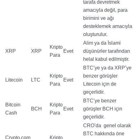
tarafa devretmek
amacıyla değil, para
birimini ve ağı
desteklemek amacıyla
oluşturulur.
Alim ya da İslami
Kripto
XRP
XRP
Evet
düşünürler tarafından
Para
helal kabul edilmiştir.
BTC’ye ya da XRP’ye
Kripto
benzer görüşler
Litecoin
LTC
Evet
Para
Litecoin için de
geçerlidir.
BTC’ye benzer
Bitcoin
Kripto
BCH
Evet
görüşler BCH için
Cash
Para
geçerlidir.
CRO’da genel olarak
BTC hakkında öne
Crypto.com
Kripto