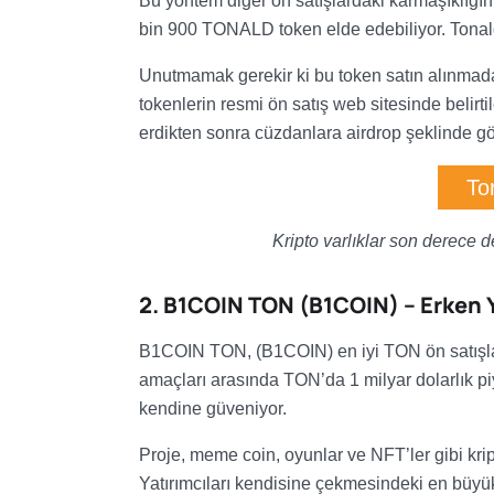
Bu yöntem diğer ön satışlardaki karmaşıklığın 
bin 900 TONALD token elde edebiliyor. Tonald
Unutmamak gerekir ki bu token satın alınma
tokenlerin resmi ön satış web sitesinde belirt
erdikten sonra cüzdanlara airdrop şeklinde g
To
Kripto varlıklar son derece 
2. B1COIN TON (B1COIN) – Erken Ya
B1COIN TON, (B1COIN) en iyi TON ön satışları
amaçları arasında TON’da 1 milyar dolarlık p
kendine güveniyor.
Proje, meme coin, oyunlar ve NFT’ler gibi kript
Yatırımcıları kendisine çekmesindeki en büyük