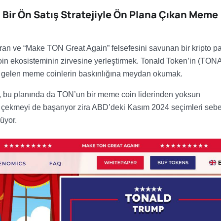
ı Bir Ön Satış Stratejiyle Ön Plana Çıkan Meme
ıran ve “Make TON Great Again” felsefesini savunan bir kripto p
oin ekosisteminin zirvesine yerleştirmek. Tonald Token’in (TON
 gelen meme coinlerin baskınlığına meydan okumak.
, bu planında da TON’un bir meme coin liderinden yoksun
ini çekmeyi de başarıyor zira ABD’deki Kasım 2024 seçimleri seb
üyor.