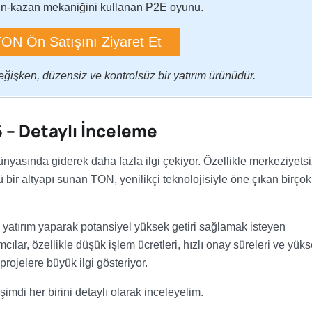
n-kazan mekaniğini kullanan P2E oyunu.
TON Ön Satışını Ziyaret Et
değişken, düzensiz ve kontrolsüz bir yatırım ürünüdür.
6 – Detaylı İnceleme
yasında giderek daha fazla ilgi çekiyor. Özellikle merkeziyetsi
 bir altyapı sunan TON, yenilikçi teknolojisiyle öne çıkan birçok
 yatırım yaparak potansiyel yüksek getiri sağlamak isteyen
ımcılar, özellikle düşük işlem ücretleri, hızlı onay süreleri ve yük
ojelere büyük ilgi gösteriyor.
şimdi her birini detaylı olarak inceleyelim.