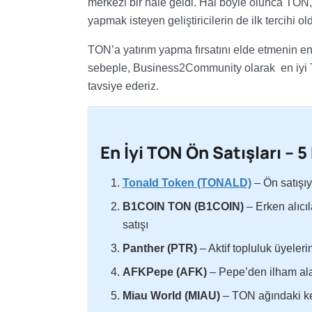
merkezi bir hale geldi. Hal böyle olunca TON,
yapmak isteyen geliştiricilerin de ilk tercihi ol
TON’a yatırım yapma fırsatını elde etmenin en 
sebeple, Business2Community olarak en iyi T
tavsiye ederiz.
En İyi TON Ön Satışları – 5
Tonald Token (TONALD)
– Ön satışıy
B1COIN TON (B1COIN)
– Erken alıcı
satışı
Panther (PTR)
– Aktif topluluk üyeleri
AFKPepe (AFK)
– Pepe’den ilham ala
Miau World (MIAU)
– TON ağındaki ked