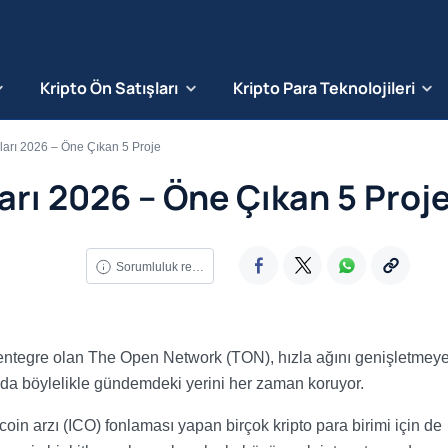
Kripto Ön Satışları
Kripto Para Teknolojileri
ları 2026 – Öne Çıkan 5 Proje
arı 2026 – Öne Çıkan 5 Proj
Sorumluluk reddi
a entegre olan The Open Network (TON), hızla ağını genişletmey
 da böylelikle gündemdeki yerini her zaman koruyor.
coin arzı (ICO) fonlaması yapan birçok kripto para birimi için de