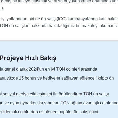
 geniş bir kitleye ulaşmak ve hızla büyüyen kripto ortamında yen
du.
iyi yollarından biri de ön satış (ICO) kampanyalarına katılmaktır
ON ön satışları hakkında hazırladığımız bu makaleyi okumanız
 Projeye Hızlı Bakış
la genel olarak 2024’ün en iyi TON coinleri arasında
lara yüzde 15 bonus ve hediyeler sağlayan eğlenceli kripto ön
ni sosyal medya etkileşimleri ile ödüllendiren TON ön satışı
n ve oyun oynarken kazandıran TON ağının avantajlı coinlerin
i temalı coinlerden esinlenen popüler ön satış coini