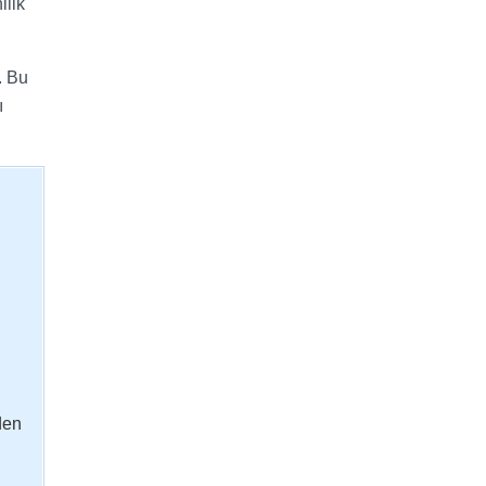
ilik
. Bu
ı
den