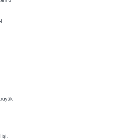
 tam 6
N
 büyük
işi.