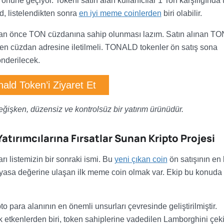
önüne geçiyor. Tokeni satın alan kullanıcılar 1 Ton karşılığında
, listelendikten sonra
en iyi meme coinlerden
biri olabilir.
dan önce TON cüzdanına sahip olunması lazım. Satın alınan TO
ilen cüzdan adresine iletilmeli. TONALD tokenler ön satış sona
önderilecek.
nald Token’i Ziyaret Et
değişken, düzensiz ve kontrolsüz bir yatırım ürünüdür.
tırımcılarına Fırsatlar Sunan Kripto Projesi
 listemizin bir sonraki ismi. Bu
yeni çıkan coin
ön satışının en
iyasa değerine ulaşan ilk meme coin olmak var. Ekip bu konuda
o para alanının en önemli unsurları çevresinde geliştirilmiştir.
 etkenlerden biri, token sahiplerine vadedilen Lamborghini çekil