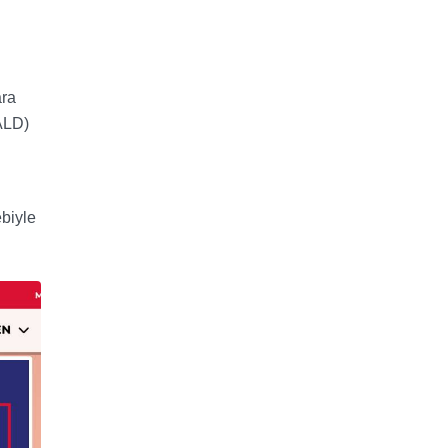
ara
ALD)
ebiyle