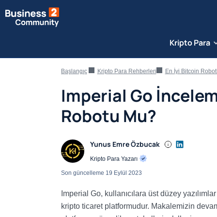
Kripto Para
Başlangıç
Kripto Para Rehberleri
En İyi Bitcoin Robotl
Imperial Go İncelem
Robotu Mu?
Yunus Emre Özbucak
Kripto Para Yazarı
Son güncelleme
19 Eylül 2023
Imperial Go, kullanıcılara üst düzey yazılımla
kripto ticaret platformudur. Makalemizin dev