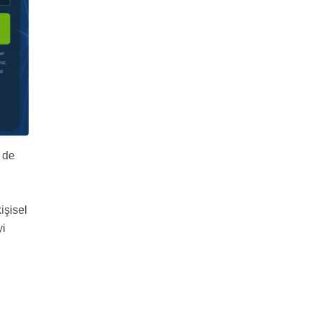
i de
işisel
yi