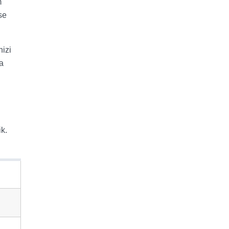
m
se
izi
a
k.