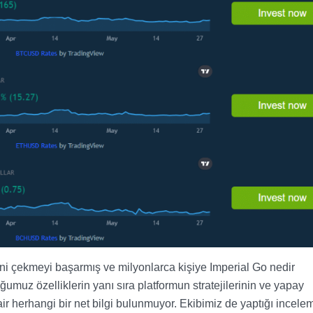
tini çekmeyi başarmış ve milyonlarca kişiye Imperial Go nedir
muz özelliklerin yanı sıra platformun stratejilerinin ve yapay
ir herhangi bir net bilgi bulunmuyor. Ekibimiz de yaptığı incele