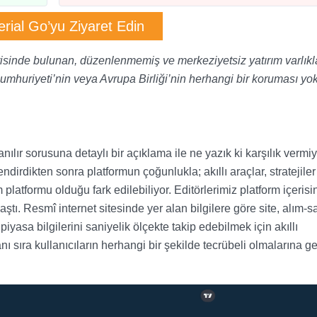
rial Go’yu Ziyaret Edin
erisinde bulunan, düzenlenmemiş ve merkeziyetsiz yatırım varlıkla
Cumhuriyeti’nin veya Avrupa Birliği’nin herhangi bir koruması yok
anılır sorusuna detaylı bir açıklama ile ne yazık ki karşılık vermiy
dirdikten sonra platformun çoğunlukla; akıllı araçlar, stratejiler
platformu olduğu fark edilebiliyor. Editörlerimiz platform içerisi
aştı. Resmî internet sitesinde yer alan bilgilere göre site, alım-s
iyasa bilgilerini saniyelik ölçekte takip edebilmek için akıllı
anı sıra kullanıcıların herhangi bir şekilde tecrübeli olmalarına g