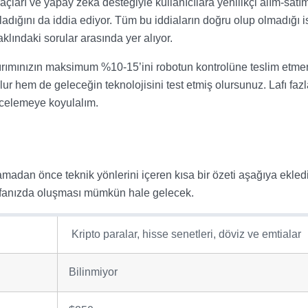
araçları ve yapay zekâ desteğiyle kullanıcılara yenilikçi alım-satı
dığını da iddia ediyor. Tüm bu iddiaların doğru olup olmadığı i
klındaki sorular arasında yer alıyor.
ımınızın maksimum %10-15’ini robotun kontrolüne teslim etmen
ur hem de geleceğin teknolojisini test etmiş olursunuz. Lafı fazl
ncelemeye koyulalım.
madan önce teknik yönlerini içeren kısa bir özeti aşağıya ekledi
kafanızda oluşması mümkün hale gelecek.
Kripto paralar, hisse senetleri, döviz ve emtialar
Bilinmiyor