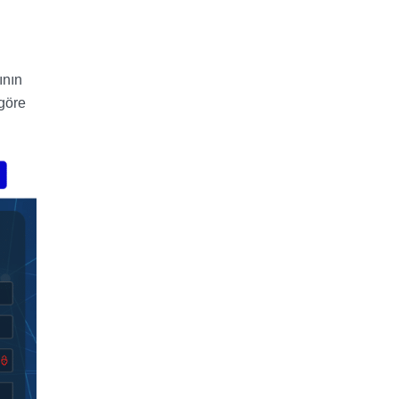
ının
 göre