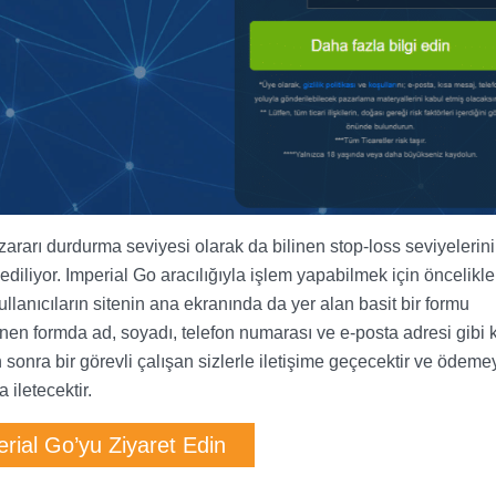
 zararı durdurma seviyesi olarak da bilinen stop-loss seviyelerin
ediliyor. Imperial Go aracılığıyla işlem yapabilmek için öncelikle
llanıcıların sitenin ana ekranında da yer alan basit bir formu
enen formda ad, soyadı, telefon numarası ve e-posta adresi gibi k
ten sonra bir görevli çalışan sizlerle iletişime geçecektir ve ödeme
 iletecektir.
rial Go’yu Ziyaret Edin