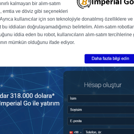
sınırlı kalmayan bir alım-satım
, emtia ve döviz gibi seçenekleri
rıca kullanıcılar için son teknolojiyle donatılmış özelliklere ve
 bu iddiaları doğrulayamadığımızı belirtelim. Alım-satım robotlar
duğunu iddia eden bu robot, kullanıcıların alım-satım tercihlerine
ının mümkün olduğunu ifade ediyor.