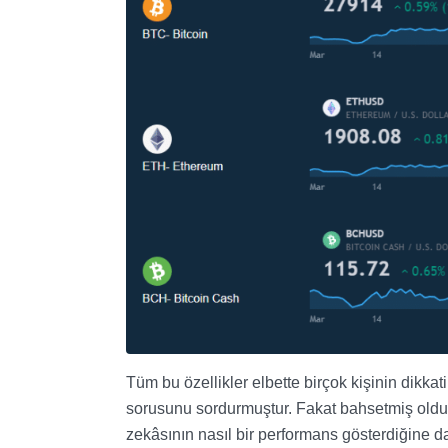
Tüm bu özellikler elbette birçok kişinin dikka
sorusunu sordurmuştur. Fakat bahsetmiş olduğu
zekâsının nasıl bir performans gösterdiğine da