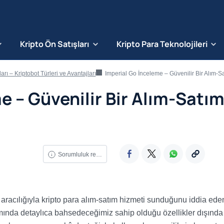
Kripto Ön Satışları
Kripto Para Teknolojileri
arı – Kriptobot Türleri ve Avantajları
Imperial Go İnceleme – Güvenilir Bir Alım-Satım Ro
e – Güvenilir Bir Alım-Satı
Sorumluluk reddi
r aracılığıyla kripto para alım-satım hizmeti sunduğunu iddia eden
amında detaylıca bahsedeceğimiz sahip olduğu özellikler dışında