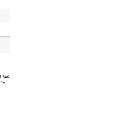
rıdır.
tur.