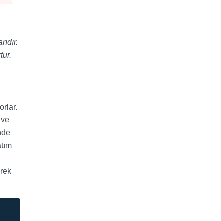
rıdır.
tur.
orlar.
 ve
nde
atım
erek