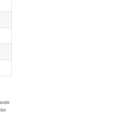
rıdır.
tur.