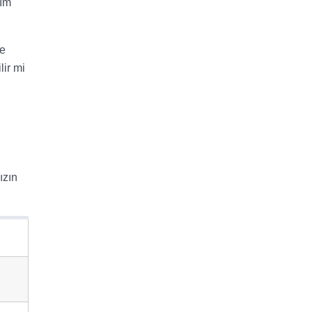
tım
me
lir mi
ızın