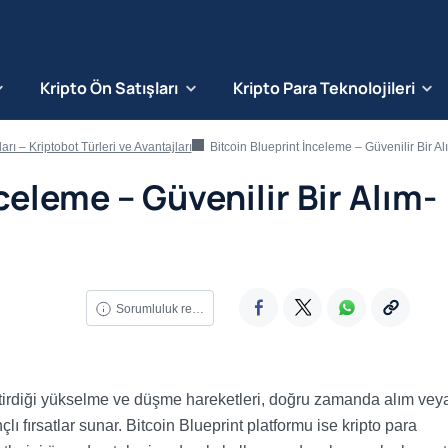
Kripto Ön Satışları
Kripto Para Teknolojileri
arı – Kriptobot Türleri ve Avantajları
Bitcoin Blueprint İnceleme – Güvenilir Bir Alım-Satım R
celeme – Güvenilir Bir Alım-
Sorumluluk reddi
eştirdiği yükselme ve düşme hareketleri, doğru zamanda alım vey
lı fırsatlar sunar. Bitcoin Blueprint platformu ise kripto para