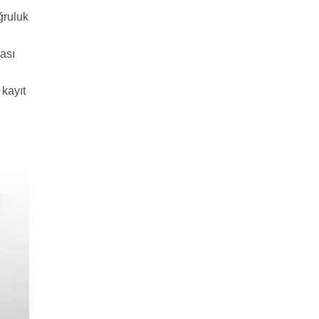
ğruluk
ası
 kayıt