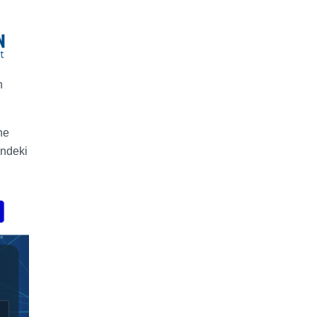
n
ne
indeki