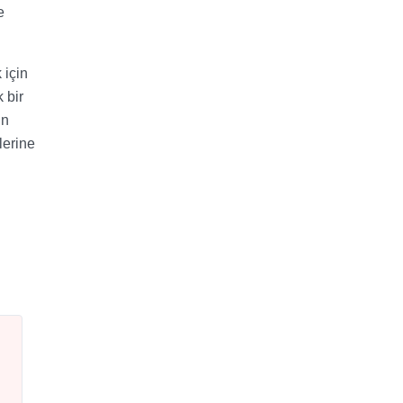
e
 için
 bir
in
lerine