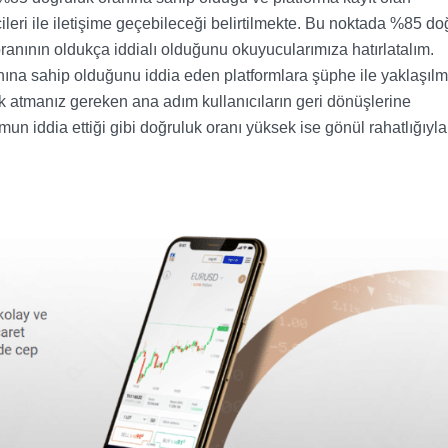
cileri ile iletişime geçebileceği belirtilmekte. Bu noktada %85 do
oranının oldukça iddialı olduğunu okuyucularımıza hatırlatalım.
nına sahip olduğunu iddia eden platformlara şüphe ile yaklaşılm
arak atmanız gereken ana adım kullanıcıların geri dönüşlerine
un iddia ettiği gibi doğruluk oranı yüksek ise gönül rahatlığıyla