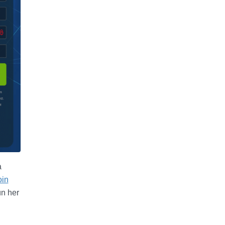
a
oin
ün her