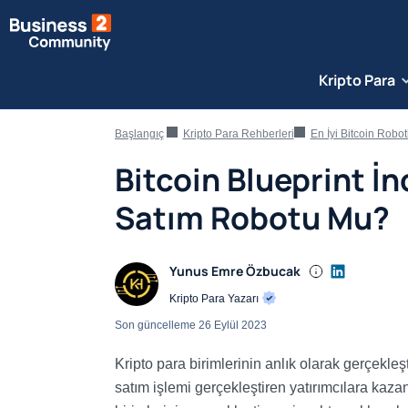
Kripto Para
Başlangıç
Kripto Para Rehberleri
En İyi Bitcoin Robotl
Bitcoin Blueprint İn
Satım Robotu Mu?
Yunus Emre Özbucak
Kripto Para Yazarı
Son güncelleme
26 Eylül 2023
Kripto para birimlerinin anlık olarak gerçekl
satım işlemi gerçekleştiren yatırımcılara kazanç