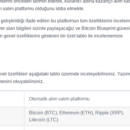
tlerini önceden tahmin ederek, kullanıcı adına kazançlı alım sa
lım satım platformu olduğunu iddia etmekte.
eliştirildiği ifade edilen bu platformun tüm özelliklerini incele
er alan bilgileri sizinle paylaşacağız ve Bitcoin Blueprint güveni
 genel özelliklerini gösteren bir özet tablo ile incelememize
el özellikleri aşağıdaki tablo üzerinde inceleyebilirsiniz. Yazım
mesini okuyabilirsiniz.
Otomatik alım satım platformu
Bitcoin (BTC), Ethereum (ETH), Ripple (XRP),
Litecoin (LTC)