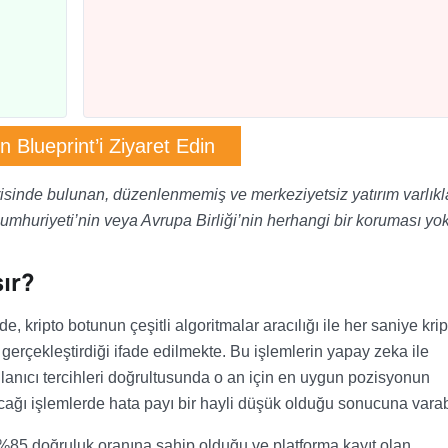
in Blueprint’i Ziyaret Edin
erisinde bulunan, düzenlenmemiş ve merkeziyetsiz yatırım varlıkla
Cumhuriyeti’nin veya Avrupa Birliği’nin herhangi bir koruması yok
şır?
e, kripto botunun çeşitli algoritmalar aracılığı ile her saniye krip
 gerçekleştirdiği ifade edilmekte. Bu işlemlerin yapay zeka ile
kullanıcı tercihleri doğrultusunda o an için en uygun pozisyonun
cağı işlemlerde hata payı bir hayli düşük olduğu sonucuna varabi
n %85 doğruluk oranına sahip olduğu ve platforma kayıt olan