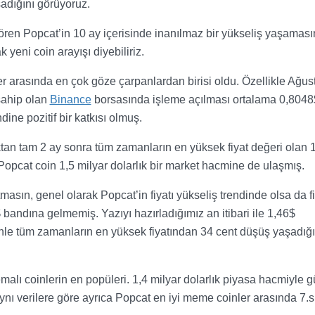
adığını görüyoruz.
ören Popcat’in 10 ay içerisinde inanılmaz bir yükseliş yaşaması
 yeni coin arayışı diyebiliriz.
er arasında en çok göze çarpanlardan birisi oldu. Özellikle Ağus
 sahip olan
Binance
borsasında işleme açılması ortalama 0,8048
ndine pozitif bir katkısı olmuş.
ktan tam 2 ay sonra tüm zamanların en yüksek fiyat değeri olan 
e Popcat coin 1,5 milyar dolarlık bir market hacmine de ulaşmış.
tmasın, genel olarak Popcat’in fiyatı yükseliş trendinde olsa da fi
andına gelmemiş. Yazıyı hazırladığımız an itibari ile 1,46$
nle tüm zamanların en yüksek fiyatından 34 cent düşüş yaşadığı
malı coinlerin en popüleri. 1,4 milyar dolarlık piyasa hacmiyle 
ynı verilere göre ayrıca Popcat
en iyi meme coinler
arasında 7.s