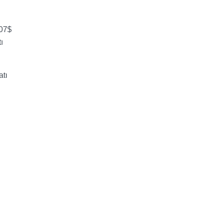
,07$
ı
atı