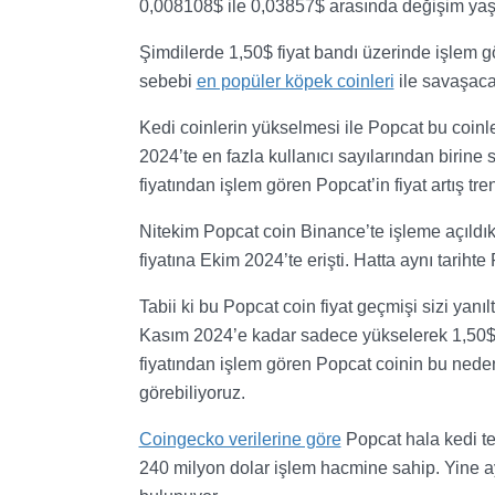
0,008108$ ile 0,03857$ arasında değişim yaş
Şimdilerde 1,50$ fiyat bandı üzerinde işlem g
sebebi
en popüler köpek coinleri
ile savaşacak
Kedi coinlerin yükselmesi ile Popcat bu coinl
2024’te en fazla kullanıcı sayılarından birine
fiyatından işlem gören Popcat’in fiyat artış tre
Nitekim Popcat coin Binance’te işleme açıldı
fiyatına Ekim 2024’te erişti. Hatta aynı tariht
Tabii ki bu Popcat coin fiyat geçmişi sizi yanıl
Kasım 2024’e kadar sadece yükselerek 1,50$ b
fiyatından işlem gören Popcat coinin bu nede
görebiliyoruz.
Coingecko verilerine göre
Popcat hala kedi te
240 milyon dolar işlem hacmine sahip. Yine a