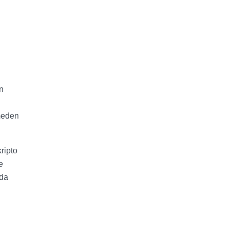
n
tmeden
ripto
e
nda