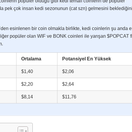
inlerin popüler olduğu gibi kedi temalı coinlerin de popüler
a pek çok insan kedi sezonunun (cat szn) gelmesini beklediğin
den esinlenen bir coin olmakla birlikte, kedi coinlerin şu anda 
diğer popüler olan WIF ve BONK coinleri ile yarışan $POPCAT f
m.
Ortalama
Potansiyel En Yüksek
$1,40
$2,06
$2,20
$2,64
$8,14
$11,76