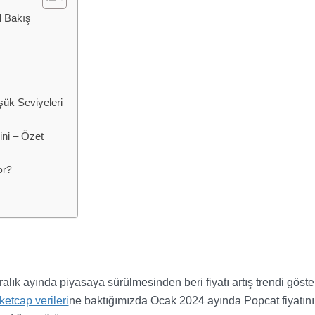
l Bakış
ük Seviyeleri
ni – Özet
or?
alık ayında piyasaya sürülmesinden beri fiyatı artış trendi göster
etcap verileri
ne baktığımızda Ocak 2024 ayında Popcat fiyatın