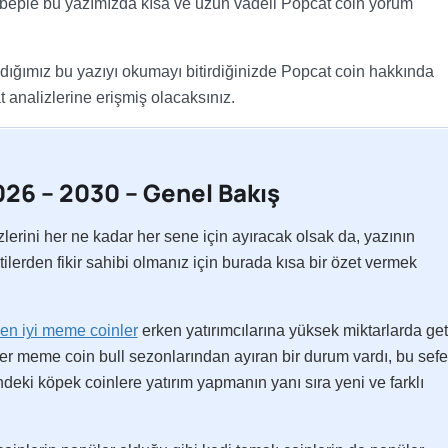
ebeple bu yazımızda kısa ve uzun vadeli Popcat coin yorum
dığımız bu yazıyı okumayı bitirdiğinizde Popcat coin hakkında
t analizlerine erişmiş olacaksınız.
26 – 2030 – Genel Bakış
lerini her ne kadar her sene için ayıracak olsak da, yazının
ntilerden fikir sahibi olmanız için burada kısa bir özet vermek
en iyi meme coinler
erken yatırımcılarına yüksek miktarlarda geti
er meme coin bull sezonlarından ayıran bir durum vardı, bu sefe
ndeki köpek coinlere yatırım yapmanın yanı sıra yeni ve farklı