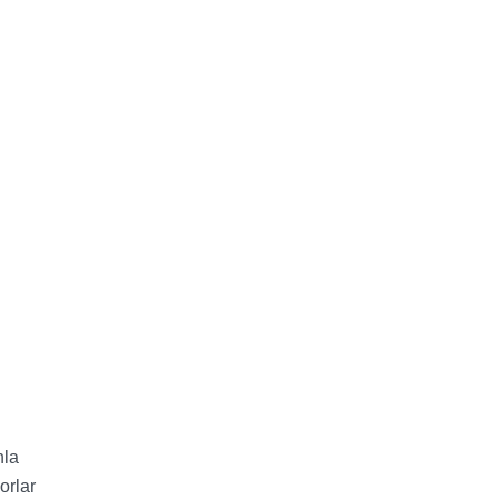
nla
orlar