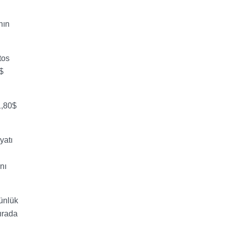
nın
tos
$
1,80$
yatı
nı
günlük
ırada