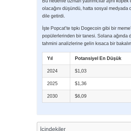
Bu nedenle uzman yatırımcılar aynı köpek co
olacağını düşündü, hatta sosyal medyada d
dile getirdi.
İşte Popcat’te tıpkı Dogecoin gibi bir meme’
popülerlerinden bir tanesi. Solana ağında 
tahmini analizlerine gelin kısaca bir bakalı
Yıl
Potansiyel En Düşük
2024
$1,03
2025
$1,36
2030
$6,09
İçindekiler