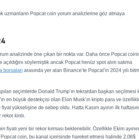
rtık uzmanların Popcat coin yorum analizlerine göz atmaya
24
rum analizinde öne çıkan bir nokta var. Daha önce Popcat coini
 açıldığını söylemiştik ancak Popcat henüz spot alım satıma
a borsaları
arasında yer alan Binance’te Popcat’in 2024 yılı bi
pılan seçimlerde Donald Trump’ın tekrardan başkan seçilmesi k
p’ın en büyük destekçisi olan Elon Musk’ın kripto para ve özellikl
 fiyat yükselişine de sebep oldu. Hatta Kasım ayının ilk haftası
rekor kırdı.
n fiyatı yeni bir rekor kırması beklenebilir. Özellikle Ekim ayının
n Popcat coin, bu kanal içerisinde hareket etmesi halinde 2,06$