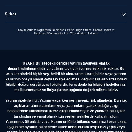
Şirket
Kayıtlı Adres: Tagliaferro Business Centre, High Street, Sliema, Malta ©
Business2Community Ltd. Tüm Hakları Saklıdır.
UYARI: Bu sitedeki içerikler yatırım tavsiyesi olarak
değerlendirilmemelidir ve yatırım tavsiyesi verme yetkimiz yoktur. Bu
web sitesindeki hiçbir şey, belirli bir alım-satım stratejisinin veya yatırım
kararının onaylanması veya tavsiye edilmesi değildir. Bu web sitesindeki
bilgiler doğası gereği genel bilgilerdir, bu nedenle bu bilgileri hedefleriniz,
mali durumunuz ve ihtiyaçlarınız ışığında değerlendirmelisiniz.
Yatırım spekülatiftir. Yatırım yaparken sermayeniz risk altındadır. Bu site,
açıklanan alım-satımların veya yatırımların yasak olduğu yargı
bölgelerinde kullanılmak üzere oluşturulmamıştır ve yalnızca bu kişiler
tarafından ve yasal olarak izin verilen şekillerde kullanılmalıdır.
Yatırımınız, ülkenizde veya ikamet ettiğiniz bölgede yatırımcı korumasına
uygun olmayabilir, bu nedenle lütfen kendi durum tespitinizi yapın veya