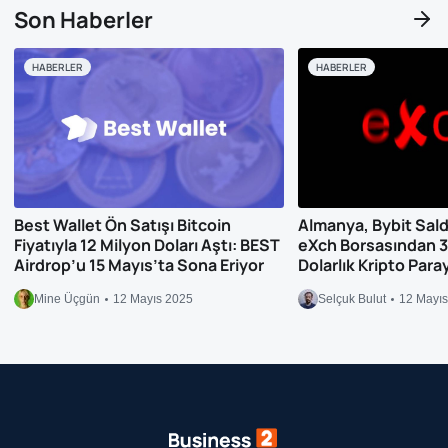
Son Haberler
HABERLER
HABERLER
Best Wallet Ön Satışı Bitcoin
Almanya, Bybit Saldırı
Fiyatıyla 12 Milyon Doları Aştı: BEST
eXch Borsasından 3
Airdrop’u 15 Mayıs’ta Sona Eriyor
Dolarlık Kripto Para
Mine Üçgün
12 Mayıs 2025
Selçuk Bulut
12 Mayı