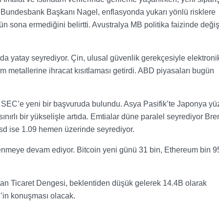
 Bundesbank Başkanı Nagel, enflasyonda yukarı yönlü risklere
n sona ermediğini belirtti. Avustralya MB politika faizinde değiş
nda yatay seyrediyor. Çin, ulusal güvenlik gerekçesiyle elektroni
metallerine ihracat kısıtlaması getirdi. ABD piyasaları bugün
 SEC’e yeni bir başvuruda bulundu. Asya Pasifik’te Japonya yü
nırlı bir yükselişle artıda. Emtialar düne paralel seyrediyor Bre
usd ise 1.09 hemen üzerinde seyrediyor.
mlenmeye devam ediyor. Bitcoin yeni günü 31 bin, Ethereum bin 9
lan Ticaret Dengesi, beklentiden düşük gelerek 14.4B olarak
’in konuşması olacak.