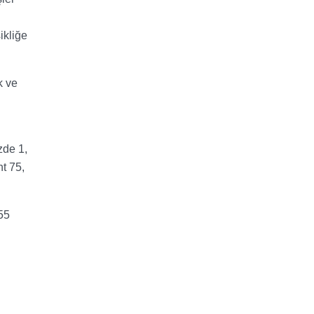
ikliğe
k ve
zde 1,
nt 75,
55