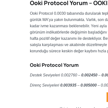
Ooki Protocol Yorum – OOK
Ooki Protocol 0.0030 tabanında durularak tepki
günlük MA’ya yakın bulunmakta. Varlık, son dal
kadar ivme kazanması beklenebilir. Yeni ayla bir
görünüm indikatörlerde değişimin başladığını 
hafta pozitif değer kazanımı ile destekliyor. 
satışla karşılaşması ve akabinde düzeltmeyle 
korunduğu sürece keskin değer kaybını hızla g
Ooki Protocol Yorum
Destek Seviyeleri 0.002760 –
0.002450
–
0.0
Direnç Seviyeleri
0.003935
–
0.005000
– 0.0