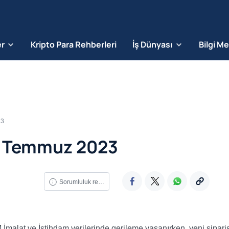
er
Kripto Para Rehberleri
İş Dünyası
Bilgi M
23
4 Temmuz 2023
Sorumluluk reddi
malat ve İstihdam verilerinde gerileme yaşanırken, yeni sipariş