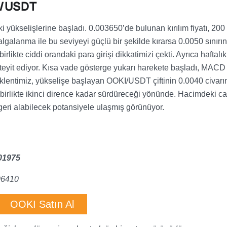
I/USDT
 yükselişlerine başladı. 0.003650’de bulunan kırılım fiyatı, 200
galanma ile bu seviyeyi güçlü bir şekilde kırarsa 0.0050 sınırı
likte ciddi orandaki para girişi dikkatimizi çekti. Ayrıca haftalık
teyit ediyor. Kısa vade gösterge yukarı harekete başladı, MACD
Beklentimiz, yükselişe başlayan OOKI/USDT çiftinin 0.0040 civar
birlikte ikinci dirence kadar sürdüreceği yönünde. Hacimdeki can
eri alabilecek potansiyele ulaşmış görünüyor.
01975
06410
OOKI Satın Al