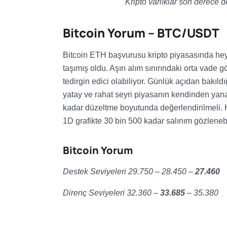
Kripto varlıklar son derece 
Bitcoin Yorum – BTC/USDT
Bitcoin ETH başvurusu kripto piyasasında heye
taşımış oldu. Aşırı alım sınırındaki orta vade g
tedirgin edici olabiliyor. Günlük açıdan bakıl
yatay ve rahat seyri piyasanın kendinden yana 
kadar düzeltme boyutunda değerlendirilmeli. 
1D grafikte 30 bin 500 kadar salınım gözlenebil
Bitcoin Yorum
Destek Seviyeleri 29.750 – 28.450
–
27.460
Direnç Seviyeleri 32.360 –
33.685
– 35.380