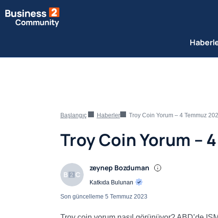
Haberl
Başlangıç
Haberler
Troy Coin Yorum – 4 Temmuz 20
Troy Coin Yorum – 
zeynep Bozduman
Katkıda Bulunan
Son güncelleme
5 Temmuz 2023
Troy coin yorum nasıl görünüyor? ABD’de ISM İ