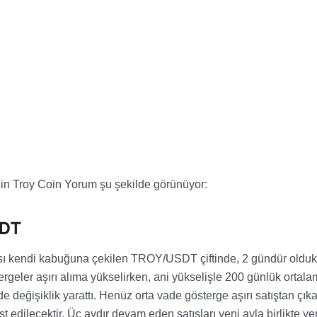
in Troy Coin Yorum şu şekilde görünüyor:
SDT
ası kendi kabuğuna çekilen TROY/USDT çiftinde, 2 gündür oldu
ergeler aşırı alıma yükselirken, ani yükselişle 200 günlük ortal
 değişiklik yarattı. Henüz orta vade gösterge aşırı satıştan çık
edilecektir. Üç aydır devam eden satışları yeni ayla birlikte yer