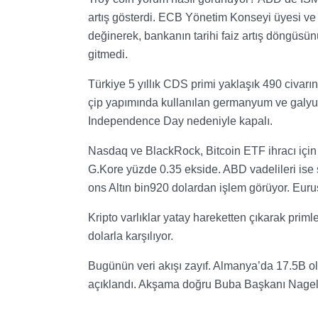
artış gösterdi. ECB Yönetim Konseyi üyesi ve
değinerek, bankanın tarihi faiz artış döngüsünü
gitmedi.
Türkiye 5 yıllık CDS primi yaklaşık 490 civarı
çip yapımında kullanılan germanyum ve galyum 
Independence Day nedeniyle kapalı.
Nasdaq ve BlackRock, Bitcoin ETF ihracı için
G.Kore yüzde 0.35 ekside. ABD vadelileri ise sı
ons Altın bin920 dolardan işlem görüyor. Eur
Kripto varlıklar yatay hareketten çıkarak pri
dolarla karşılıyor.
Bugünün veri akışı zayıf. Almanya’da 17.5B o
açıklandı. Akşama doğru Buba Başkanı Nagel