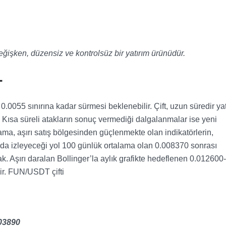
değişken, düzensiz ve kontrolsüz bir yatırım ürünüdür.
T
.0055 sınırına kadar sürmesi beklenebilir. Çift, uzun süredir ya
 Kısa süreli atakların sonuç vermediği dalgalanmalar ise yeni
ama, aşırı satış bölgesinden güçlenmekte olan indikatörlerin,
ada izleyeceği yol 100 günlük ortalama olan 0.008370 sonrası
. Aşırı daralan Bollinger’la aylık grafikte hedeflenen 0.012600-
lir. FUN/USDT çifti
03890