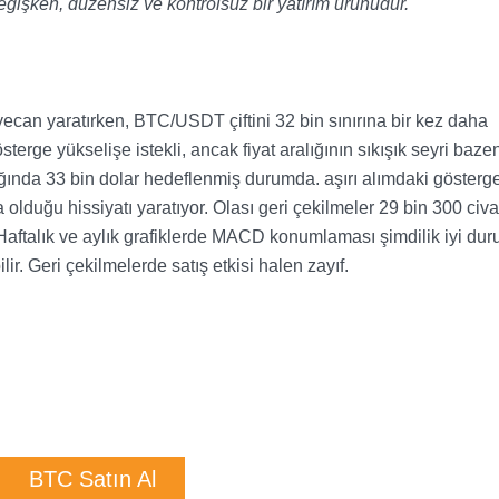
değişken, düzensiz ve kontrolsüz bir yatırım ürünüdür.
can yaratırken, BTC/USDT çiftini 32 bin sınırına bir kez daha
österge yükselişe istekli, ancak fiyat aralığının sıkışık seyri baze
dığında 33 bin dolar hedeflenmiş durumda. aşırı alımdaki gösterge
olduğu hissiyatı yaratıyor. Olası geri çekilmeler 29 bin 300 civa
Haftalık ve aylık grafiklerde MACD konumlaması şimdilik iyi du
ir. Geri çekilmelerde satış etkisi halen zayıf.
BTC Satın Al