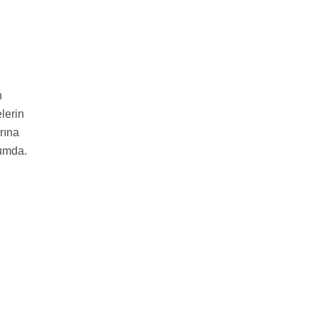
n
lerin
rına
rumda.