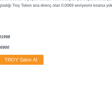
aşladığı Troy Token ana direnç olan 0.0069 seviyesini kırarsa yü
01998
06900
TROY Satın Al