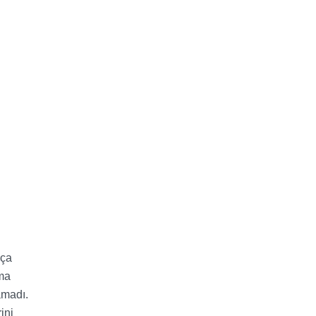
kça
ama
amadı.
ini