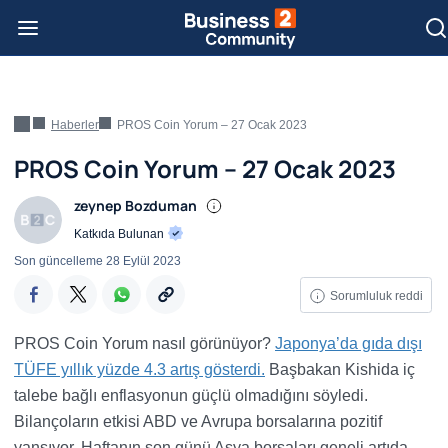
Haberler
PROS Coin Yorum – 27 Ocak 2023
PROS Coin Yorum – 27 Ocak 2023
zeynep Bozduman
Katkıda Bulunan
Son güncelleme
28 Eylül 2023
Sorumluluk reddi
PROS Coin Yorum nasıl görünüyor?
Japonya’da gıda dışı
TÜFE yıllık yüzde 4.3 artış gösterdi.
Başbakan Kishida iç
talebe bağlı enflasyonun güçlü olmadığını söyledi.
Bilançoların etkisi ABD ve Avrupa borsalarına pozitif
yansıyor. Haftanın son günü Asya borsaları geneli artıda.