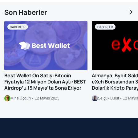
Son Haberler
HABERLER
HABERLER
Best Wallet Ön Satışı Bitcoin
Almanya, Bybit Saldırı
Fiyatıyla 12 Milyon Doları Aştı: BEST
eXch Borsasından 3
Airdrop’u 15 Mayıs’ta Sona Eriyor
Dolarlık Kripto Para
Mine Üçgün
12 Mayıs 2025
Selçuk Bulut
12 Mayı