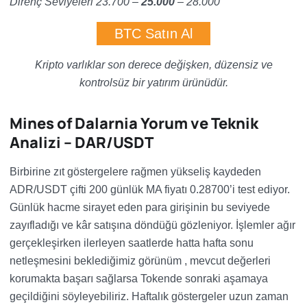
Direnç Seviyeleri 23.700 –
25.000
–
28.000
BTC Satın Al
Kripto varlıklar son derece değişken, düzensiz ve
kontrolsüz bir yatırım ürünüdür.
Mines of Dalarnia Yorum ve Teknik
Analizi – DAR/USDT
Birbirine zıt göstergelere rağmen yükseliş kaydeden
ADR/USDT çifti 200 günlük MA fiyatı 0.28700’i test ediyor.
Günlük hacme sirayet eden para girişinin bu seviyede
zayıfladığı ve kâr satışına döndüğü gözleniyor. İşlemler ağır
gerçekleşirken ilerleyen saatlerde hatta hafta sonu
netleşmesini beklediğimiz görünüm , mevcut değerleri
korumakta başarı sağlarsa Tokende sonraki aşamaya
geçildiğini söyleyebiliriz. Haftalık göstergeler uzun zaman