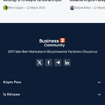
Mine Üçgün
12 Mayıs 2025
Selçuk Bulut
12 Mayı
2011'den Beri Markaların Büyümesine Yardımcı Oluyoruz
Kripto Para
İş Dünyası