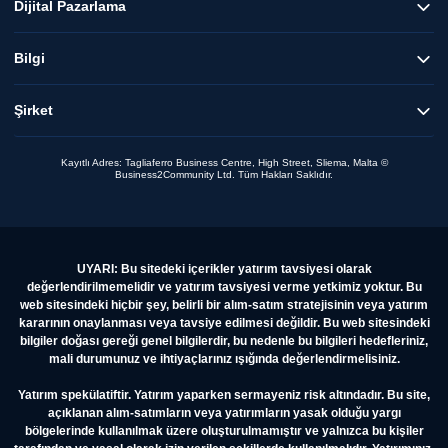
Dijital Pazarlama
Bilgi
Şirket
Kayıtlı Adres: Tagliaferro Business Centre, High Street, Sliema, Malta ©
Business2Community Ltd. Tüm Hakları Saklıdır.
UYARI: Bu sitedeki içerikler yatırım tavsiyesi olarak
değerlendirilmemelidir ve yatırım tavsiyesi verme yetkimiz yoktur. Bu
web sitesindeki hiçbir şey, belirli bir alım-satım stratejisinin veya yatırım
kararının onaylanması veya tavsiye edilmesi değildir. Bu web sitesindeki
bilgiler doğası gereği genel bilgilerdir, bu nedenle bu bilgileri hedefleriniz,
mali durumunuz ve ihtiyaçlarınız ışığında değerlendirmelisiniz.
Yatırım spekülatiftir. Yatırım yaparken sermayeniz risk altındadır. Bu site,
açıklanan alım-satımların veya yatırımların yasak olduğu yargı
bölgelerinde kullanılmak üzere oluşturulmamıştır ve yalnızca bu kişiler