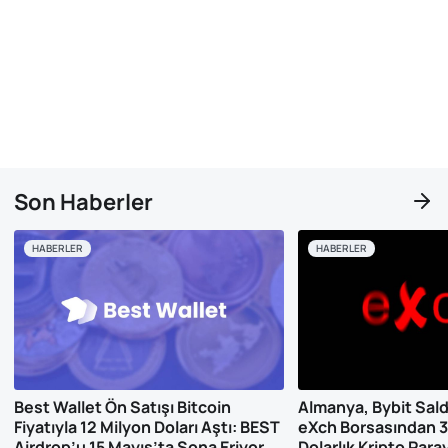
Son Haberler
HABERLER
HABERLER
Best Wallet Ön Satışı Bitcoin
Almanya, Bybit Saldırı
Fiyatıyla 12 Milyon Doları Aştı: BEST
eXch Borsasından 3
Airdrop’u 15 Mayıs’ta Sona Eriyor
Dolarlık Kripto Para