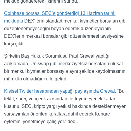
mektup göndererek fikirlerini sundu.
Coinbase borsası SEC’e gönderdiği 13 Haziran tarihli
mektupta
DEX’lerin standart menkul kıymetler borsaları gibi
düzenlenemeyeceğini beyan ederek düzenleyicinin
DEX’lerin merkezi borsalar gibi düzenlenmesi tavsiyesine
karşı çıktı.
Şirketin Baş Hukuk Sorumlusu Paul Grewal yaptığı
açıklamada, Uniswap gibi merkeziyetsiz borsaların ulusal
bir menkul kıymetler borsasıyla aynı şekilde kaydolmasının
mümkün olmadığını dile getirdi.
Kişisel Twitter hesabından yaptığı paylaşımda Grewal
, “Bu
teklif, süreç ve içerik açısından ilerleyemeyecek kadar
kusurlu. SEC, kripto yargı yetkisi hakkında desteklenmeyen
varsayımları önerilen kurallara dahil ederek Kongre
eylemini yönetmeye çalışıyor.” dedi.