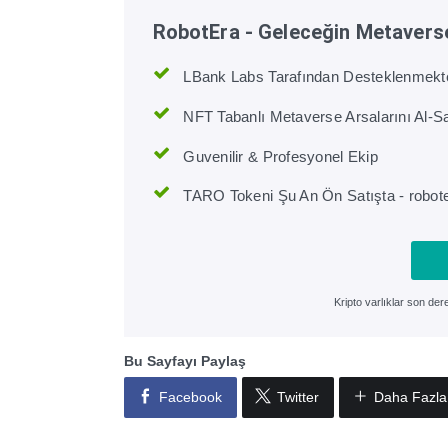
RobotEra - Geleceğin Metavers
LBank Labs Tarafından Desteklenmekt
NFT Tabanlı Metaverse Arsalarını Al-Sat
Guvenilir & Profesyonel Ekip
TARO Tokeni Şu An Ön Satışta - robote
Kripto varlıklar son de
Bu Sayfayı Paylaş
Facebook
Twitter
Daha Fazla