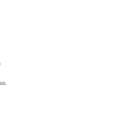
u
ldı.