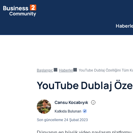
Haberl
Başlangıç
Haberler
YouTube Dublaj Özelliğini Tüm Kul
YouTube Dublaj Özel
Cansu Kocabıyık
Katkıda Bulunan
Son güncelleme
24 Şubat 2023
Dünyanın en büyük video paylaşım platformu Yo