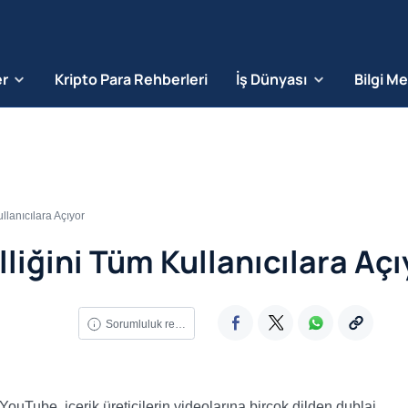
er
Kripto Para Rehberleri
İş Dünyası
Bilgi M
lanıcılara Açıyor
liğini Tüm Kullanıcılara Açı
Sorumluluk reddi
uTube, içerik üreticilerin videolarına birçok dilden dublaj