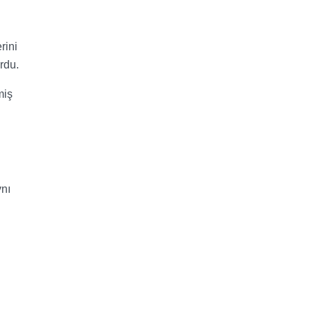
rini
rdu.
miş
ynı