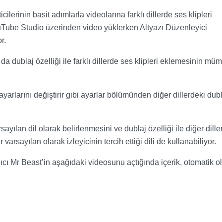
cilerinin basit adımlarla videolarına farklı dillerde ses klipleri
 YouTube Studio üzerinden video yüklerken Altyazı Düzenleyici
r.
da dublaj özelliği ile farklı dillerde ses klipleri eklemesinin mü
 ayarlarını değiştirir gibi ayarlar bölümünden diğer dillerdeki dub
ayılan dil olarak belirlenmesini ve dublaj özelliği ile diğer dille
arsayılan olarak izleyicinin tercih ettiği dili de kullanabiliyor.
cı Mr Beast’in aşağıdaki videosunu açtığında içerik, otomatik o