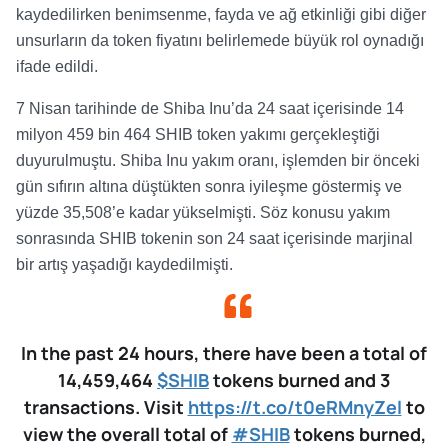
kaydedilirken benimsenme, fayda ve ağ etkinliği gibi diğer
unsurların da token fiyatını belirlemede büyük rol oynadığı
ifade edildi.
7 Nisan tarihinde de Shiba Inu’da 24 saat içerisinde 14
milyon 459 bin 464 SHIB token yakımı gerçekleştiği
duyurulmuştu. Shiba Inu yakım oranı, işlemden bir önceki
gün sıfırın altına düştükten sonra iyileşme göstermiş ve
yüzde 35,508’e kadar yükselmişti. Söz konusu yakım
sonrasında SHIB tokenin son 24 saat içerisinde marjinal
bir artış yaşadığı kaydedilmişti.
In the past 24 hours, there have been a total of
14,459,464
$SHIB
tokens burned and 3
transactions. Visit
https://t.co/t0eRMnyZel
to
view the overall total of
#SHIB
tokens burned,