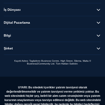
İş Dünyası
Dijital Pazarlama
Bilgi
Şirket
Kayıtlı Adres: Tagliaferro Business Centre, High Street, Sliema, Malta ©
Business2Community Ltd. Tüm Hakları Saklıdır.
UYARI: Bu sitedeki içerikler yatırım tavsiyesi olarak
değerlendirilmemelidir ve yatırım tavsiyesi verme yetkimiz yoktur. Bu
web sitesindeki hiçbir şey, belirli bir alım-satım stratejisinin veya yatırım
kararının onaylanması veya tavsiye edilmesi değildir. Bu web sitesindeki
bilgiler doğası gereği genel bilgilerdir, bu nedenle bu bilgileri hedefleriniz,