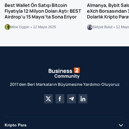
Best Wallet Ön Satışı Bitcoin
Almanya, Bybit Saldır
Fiyatıyla 12 Milyon Doları Aştı: BEST
eXch Borsasından 
Airdrop’u 15 Mayıs’ta Sona Eriyor
Dolarlık Kripto Par
Mine Üçgün
12 Mayıs 2025
Selçuk Bulut
12 Mayı
2011'den Beri Markaların Büyümesine Yardımcı Oluyoruz
Kripto Para