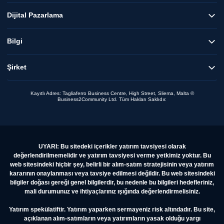
Dijital Pazarlama
Bilgi
Şirket
Kayıtlı Adres: Tagliaferro Business Centre, High Street, Sliema, Malta ©
Business2Community Ltd. Tüm Hakları Saklıdır.
UYARI: Bu sitedeki içerikler yatırım tavsiyesi olarak
değerlendirilmemelidir ve yatırım tavsiyesi verme yetkimiz yoktur. Bu
web sitesindeki hiçbir şey, belirli bir alım-satım stratejisinin veya yatırım
kararının onaylanması veya tavsiye edilmesi değildir. Bu web sitesindeki
bilgiler doğası gereği genel bilgilerdir, bu nedenle bu bilgileri hedefleriniz,
mali durumunuz ve ihtiyaçlarınız ışığında değerlendirmelisiniz.
Yatırım spekülatiftir. Yatırım yaparken sermayeniz risk altındadır. Bu site,
açıklanan alım-satımların veya yatırımların yasak olduğu yargı