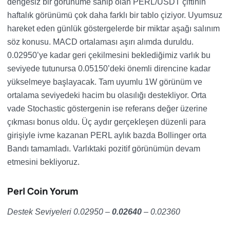
dengesiz bir görünüme sahip olan PERL/USDT çiftinin
haftalık görünümü çok daha farklı bir tablo çiziyor. Uyumsuz
hareket eden günlük göstergelerde bir miktar aşağı salınım
söz konusu. MACD ortalaması aşırı alımda duruldu.
0.02950’ye kadar geri çekilmesini beklediğimiz varlık bu
seviyede tutunursa 0.05150’deki önemli direncine kadar
yükselmeye başlayacak. Tam uyumlu 1W görünüm ve
ortalama seviyedeki hacim bu olasılığı destekliyor. Orta
vade Stochastic göstergenin ise referans değer üzerine
çıkması bonus oldu. Üç aydır gerçekleşen düzenli para
girişiyle ivme kazanan PERL aylık bazda Bollinger orta
Bandı tamamladı. Varlıktaki pozitif görünümün devam
etmesini bekliyoruz.
Perl Coin Yorum
Destek Seviyeleri 0.02950 –
0.02640
– 0.02360