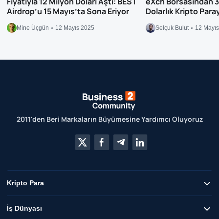
Fiyatıyla 12 Milyon Doları Aştı: BEST
eXch Borsasından 3
Airdrop’u 15 Mayıs’ta Sona Eriyor
Dolarlık Kripto Para
Mine Üçgün
12 Mayıs 2025
Selçuk Bulut
12 Mayı
2011'den Beri Markaların Büyümesine Yardımcı Oluyoruz
Kripto Para
İş Dünyası