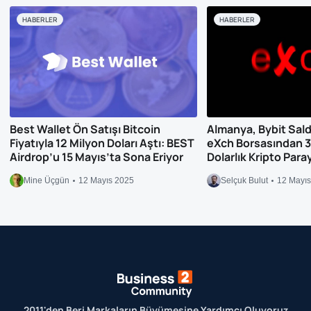
HABERLER
HABERLER
Best Wallet Ön Satışı Bitcoin
Almanya, Bybit Saldırı
Fiyatıyla 12 Milyon Doları Aştı: BEST
eXch Borsasından 3
Airdrop’u 15 Mayıs’ta Sona Eriyor
Dolarlık Kripto Para
Mine Üçgün
12 Mayıs 2025
Selçuk Bulut
12 Mayı
2011'den Beri Markaların Büyümesine Yardımcı Oluyoruz