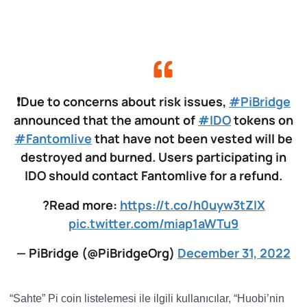
❗Due to concerns about risk issues,
#PiBridge
announced that the amount of
#IDO
tokens on
#Fantomlive
that have not been vested will be
destroyed and burned. Users participating in
IDO should contact Fantomlive for a refund.
?Read more:
https://t.co/h0uyw3tZIX
pic.twitter.com/miap1aWTu9
— PiBridge (@PiBridgeOrg)
December 31, 2022
“Sahte” Pi coin listelemesi ile ilgili kullanıcılar, “Huobi’nin