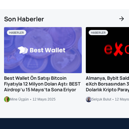
Son Haberler
HABERLER
HABERLER
Best Wallet Ön Satışı Bitcoin
Almanya, Bybit Saldırı
Fiyatıyla 12 Milyon Doları Aştı: BEST
eXch Borsasından 3
Airdrop’u 15 Mayıs’ta Sona Eriyor
Dolarlık Kripto Para
Mine Üçgün
12 Mayıs 2025
Selçuk Bulut
12 Mayı