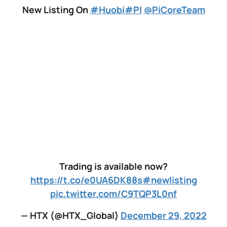
New Listing On
#Huobi
#PI
@PiCoreTeam
Trading is available now?
https://t.co/e0UA6DK88s
#newlisting
pic.twitter.com/C9TQP3L0nf
— HTX (@HTX_Global)
December 29, 2022