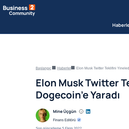
Haberl
Başlangıç
Haberler
Elon Musk Twitter Teklifini Yinel
Elon Musk Twitter Te
Dogecoin’e Yaradı
Mine Üçgün
Finans Editörü
Son güncelleme
5 Ekim 2022