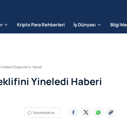
er
Kripto Para Rehberleri
İş Dünyası
Bilgi M
edi Haberi Dogecoin’e Yaradı
klifini Yineledi Haberi
Sorumluluk reddi