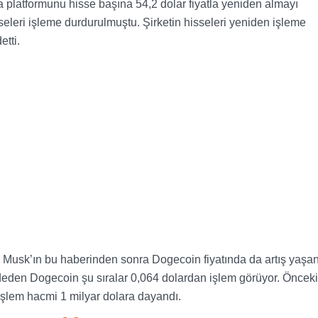
platformunu hisse başına 54,2 dolar fiyatla yeniden almayı
sseleri işleme durdurulmuştu. Şirketin hisseleri yeniden işleme
tti.
 Musk’ın bu haberinden sonra Dogecoin fiyatında da artış yaşan
deden Dogecoin şu sıralar 0,064 dolardan işlem görüyor. Öncek
 işlem hacmi 1 milyar dolara dayandı.