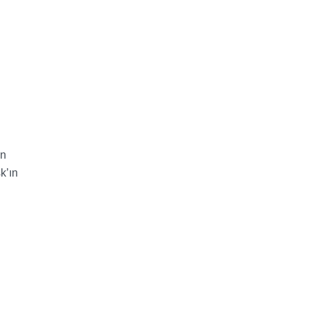
en
k’ın