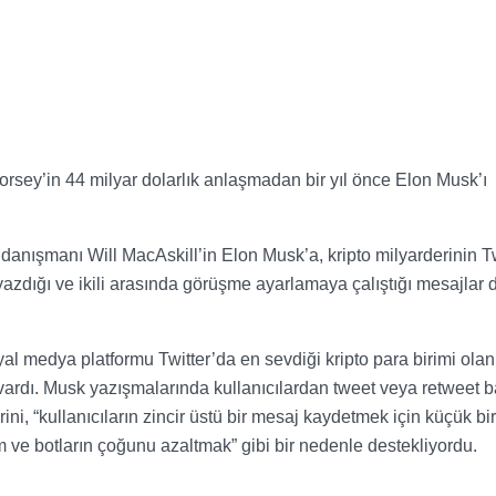
sey’in 44 milyar dolarlık anlaşmadan bir yıl önce Elon Musk’ı
nışmanı Will MacAskill’in Elon Musk’a, kripto milyarderinin Twi
 yazdığı ve ikili arasında görüşme ayarlamaya çalıştığı mesajlar 
l medya platformu Twitter’da en sevdiği kripto para birimi olan
e vardı. Musk yazışmalarında kullanıcılardan tweet veya retweet 
ni, “kullanıcıların zincir üstü bir mesaj kaydetmek için küçük bir
ve botların çoğunu azaltmak” gibi bir nedenle destekliyordu.