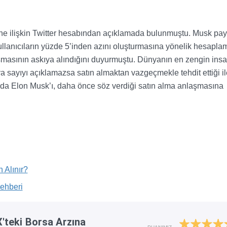
e ilişkin Twitter hesabından açıklamada bulunmuştu. Musk payl
llanıcıların yüzde 5’inden azını oluşturmasına yönelik hesapla
şmasının askıya alındığını duyurmuştu. Dünyanın en zengin insa
ya sayıyı açıklamazsa satın almaktan vazgeçmekle tehdit ettiği il
ında Elon Musk’ı, daha önce söz verdiği satın alma anlaşmasına
 Alınır?
Rehberi
teki Borsa Arzına