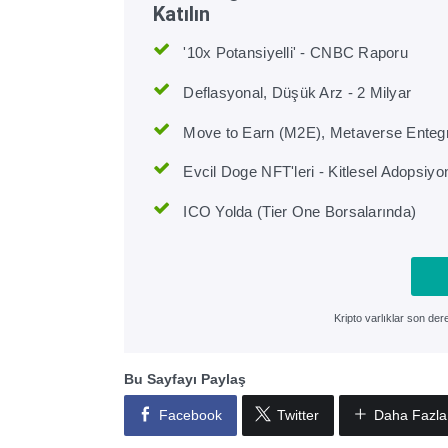
Katılın
'10x Potansiyelli' - CNBC Raporu
Deflasyonal, Düşük Arz - 2 Milyar
Move to Earn (M2E), Metaverse Enteg
Evcil Doge NFT'leri - Kitlesel Adopsiyo
ICO Yolda (Tier One Borsalarında)
Kripto varlıklar son de
Bu Sayfayı Paylaş
Facebook
Twitter
Daha Fazla