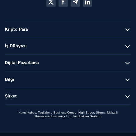
Kripto Para
İş Dünyası
Dijital Pazarlama
Bilgi
Şirket
Kayıtlı Adres: Tagliaferro Business Centre, High Street, Sliema, Malta ©
Business2Community Ltd. Tüm Hakları Saklıdır.