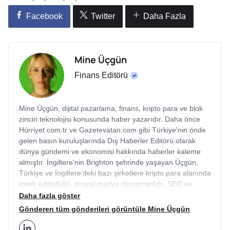
Facebook
Twitter
Daha Fazla
Mine Üçgün
Finans Editörü
Mine Üçgün, dijital pazarlama, finans, kripto para ve blok
zinciri teknolojisi konusunda haber yazarıdır. Daha önce
Hürriyet.com.tr ve Gazetevatan.com gibi Türkiye'nin önde
gelen basın kuruluşlarında Dış Haberler Editörü olarak
dünya gündemi ve ekonomisi hakkında haberler kaleme
almıştır. İngiltere'nin Brighton şehrinde yaşayan Üçgün,
Türkiye ve İngiltere’deki bazı şirketlere kripto para alanında
içerik editörlüğü, sosyal medya danışmanlığı, SEO ve
kurumsal iletişim alanlarında hizmet vermektedir.
Daha fazla göster
Gönderen tüm gönderileri görüntüle Mine Üçgün