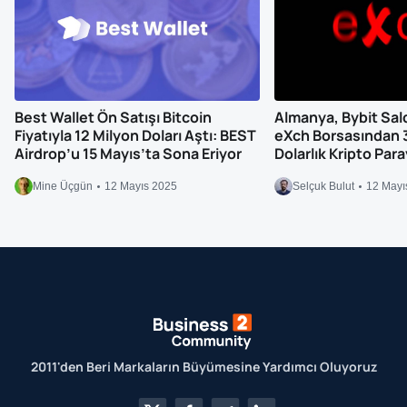
Best Wallet Ön Satışı Bitcoin
Almanya, Bybit Saldır
Fiyatıyla 12 Milyon Doları Aştı: BEST
eXch Borsasından 
Airdrop’u 15 Mayıs’ta Sona Eriyor
Dolarlık Kripto Par
Mine Üçgün
12 Mayıs 2025
Selçuk Bulut
12 Mayı
2011'den Beri Markaların Büyümesine Yardımcı Oluyoruz