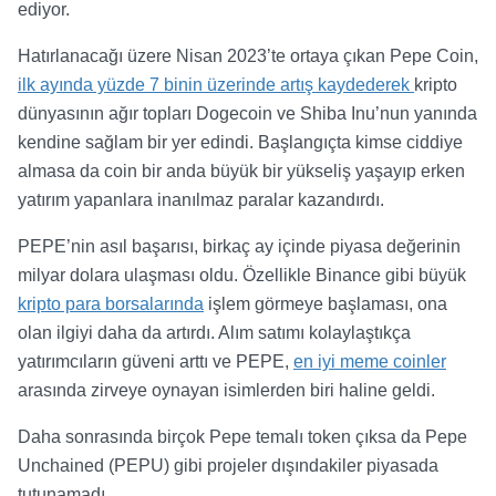
ediyor.
Hatırlanacağı üzere Nisan 2023’te ortaya çıkan Pepe Coin,
ilk ayında yüzde 7 binin üzerinde artış kaydederek
kripto
dünyasının ağır topları Dogecoin ve Shiba Inu’nun yanında
kendine sağlam bir yer edindi. Başlangıçta kimse ciddiye
almasa da coin bir anda büyük bir yükseliş yaşayıp erken
yatırım yapanlara inanılmaz paralar kazandırdı.
PEPE’nin asıl başarısı, birkaç ay içinde piyasa değerinin
milyar dolara ulaşması oldu. Özellikle
Binance
gibi büyük
kripto para borsalarında
işlem görmeye başlaması, ona
olan ilgiyi daha da artırdı. Alım satımı kolaylaştıkça
yatırımcıların güveni arttı ve PEPE,
en iyi meme coinler
arasında zirveye oynayan isimlerden biri haline geldi.
Daha sonrasında birçok Pepe temalı token çıksa da Pepe
Unchained (PEPU) gibi projeler dışındakiler piyasada
tutunamadı.