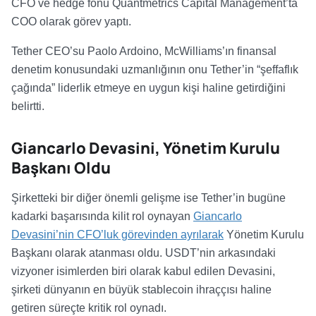
CFO ve hedge fonu Quantmetrics Capital Management’ta
COO olarak görev yaptı.
Tether CEO’su Paolo Ardoino, McWilliams’ın finansal
denetim konusundaki uzmanlığının onu Tether’in “şeffaflık
çağında” liderlik etmeye en uygun kişi haline getirdiğini
belirtti.
Giancarlo Devasini, Yönetim Kurulu
Başkanı Oldu
Şirketteki bir diğer önemli gelişme ise Tether’in bugüne
kadarki başarısında kilit rol oynayan
Giancarlo
Devasini’nin CFO’luk görevinden ayrılarak
Yönetim Kurulu
Başkanı olarak atanması oldu. USDT’nin arkasındaki
vizyoner isimlerden biri olarak kabul edilen Devasini,
şirketi dünyanın en büyük stablecoin ihraççısı haline
getiren süreçte kritik rol oynadı.