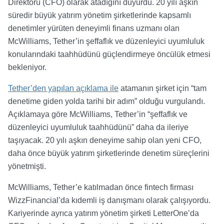
Direktörü (CFO) olarak atadığını duyurdu. 20 yılı aşkın
süredir büyük yatırım yönetim şirketlerinde kapsamlı
denetimler yürüten deneyimli finans uzmanı olan
McWilliams, Tether’in şeffaflık ve düzenleyici uyumluluk
konularındaki taahhüdünü güçlendirmeye öncülük etmesi
bekleniyor.
Tether’den yapılan açıklama ile
atamanın şirket için “tam
denetime giden yolda tarihi bir adım” olduğu vurgulandı.
Açıklamaya göre McWilliams, Tether’in “şeffaflık ve
düzenleyici uyumluluk taahhüdünü” daha da ileriye
taşıyacak. 20 yılı aşkın deneyime sahip olan yeni CFO,
daha önce büyük yatırım şirketlerinde denetim süreçlerini
yönetmişti.
McWilliams, Tether’e katılmadan önce fintech firması
WizzFinancial’da kıdemli iş danışmanı olarak çalışıyordu.
Kariyerinde ayrıca yatırım yönetim şirketi LetterOne’da