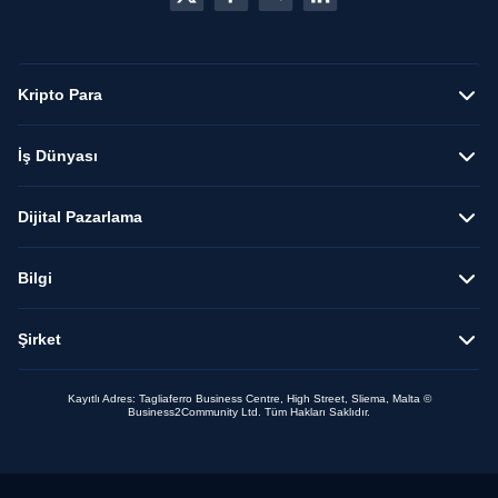
Kripto Para
İş Dünyası
Dijital Pazarlama
Bilgi
Şirket
Kayıtlı Adres: Tagliaferro Business Centre, High Street, Sliema, Malta ©
Business2Community Ltd. Tüm Hakları Saklıdır.