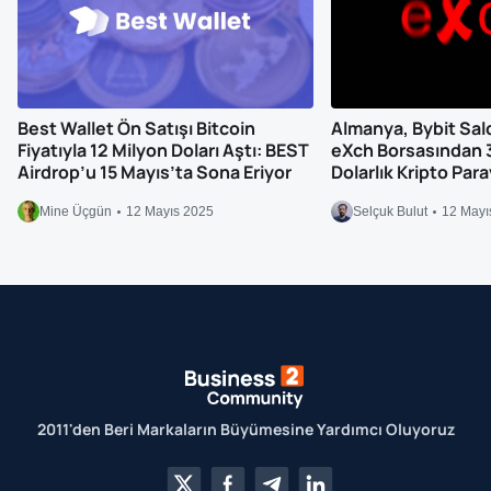
Best Wallet Ön Satışı Bitcoin
Almanya, Bybit Saldır
Fiyatıyla 12 Milyon Doları Aştı: BEST
eXch Borsasından 
Airdrop’u 15 Mayıs’ta Sona Eriyor
Dolarlık Kripto Par
Mine Üçgün
12 Mayıs 2025
Selçuk Bulut
12 Mayı
2011'den Beri Markaların Büyümesine Yardımcı Oluyoruz