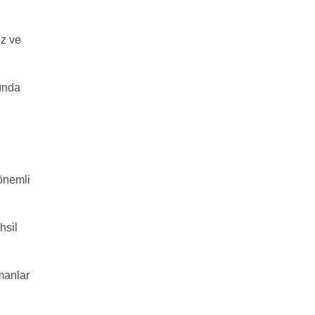
iz ve
yında
önemli
hsil
amanlar