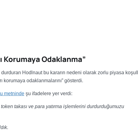
arı Korumaya Odaklanma”
i durduran Hodlnaut bu kararın nedeni olarak zorlu piyasa koşull
ları korumaya odaklanmalarını” gösterdi.
ru metninde
şu ifadelere yer verdi:
, token takası ve para yatırma işlemlerini durdurduğumuzu
dık.