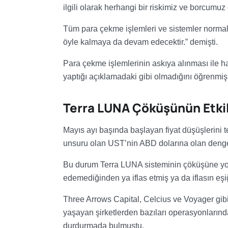
ilgili olarak herhangi bir riskimiz ve borcum
Tüm para çekme işlemleri ve sistemler normal.
öyle kalmaya da devam edecektir.” demişti.
Para çekme işlemlerinin askıya alınması ile ha
yaptığı açıklamadaki gibi olmadığını öğrenmiş
Terra LUNA Çöküşünün Etkil
Mayıs ayı başında başlayan fiyat düşüşlerini
unsuru olan UST’nin ABD dolarına olan denges
Bu durum Terra LUNA sisteminin çöküşüne yol a
edemediğinden ya iflas etmiş ya da iflasın eşi
Three Arrows Capital, Celcius ve Voyager gibi b
yaşayan şirketlerden bazıları operasyonlarınd
durdurmada bulmuştu.