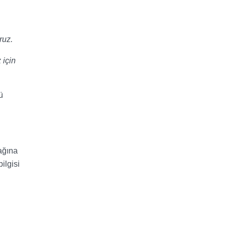
ruz.
 için
ü
ağına
ilgisi