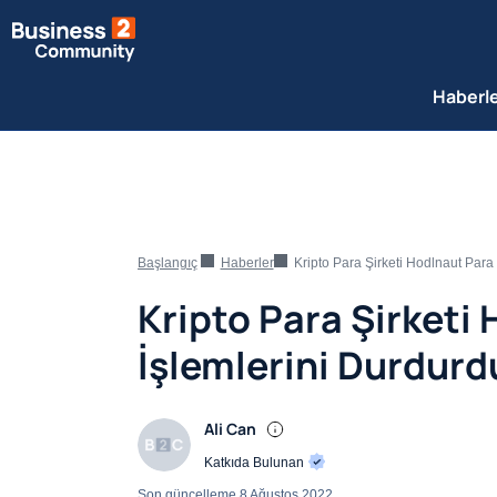
Haberl
Başlangıç
Haberler
Kripto Para Şirketi Hodlnaut Par
Kripto Para Şirketi
İşlemlerini Durdurd
Ali Can
Katkıda Bulunan
Son güncelleme
8 Ağustos 2022