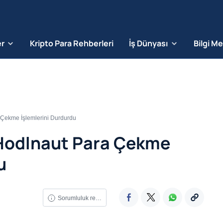
er
Kripto Para Rehberleri
İş Dünyası
Bilgi M
a Çekme İşlemlerini Durdurdu
 Hodlnaut Para Çekme
u
Sorumluluk reddi