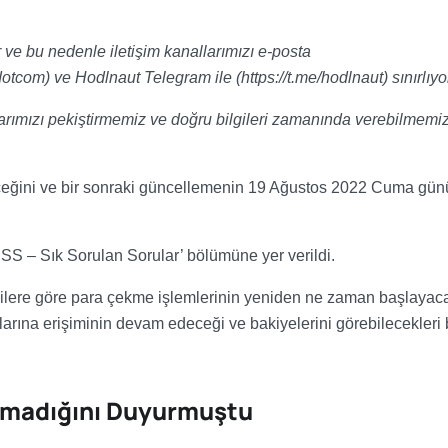
r ve bu nedenle iletişim kanallarımızı e-posta
otcom) ve Hodlnaut Telegram ile (https://t.me/hodlnaut) sınırlıyo
arımızı pekiştirmemiz ve doğru bilgileri zamanında verebilmemiz
direceğini ve bir sonraki güncellemenin 19 Ağustos 2022 Cuma gün
SS – Sık Sorulan Sorular’ bölümüne yer verildi.
lgilere göre para çekme işlemlerinin yeniden ne zaman başlayac
larına erişiminin devam edeceği ve bakiyelerini görebilecekleri b
Olmadığını Duyurmuştu