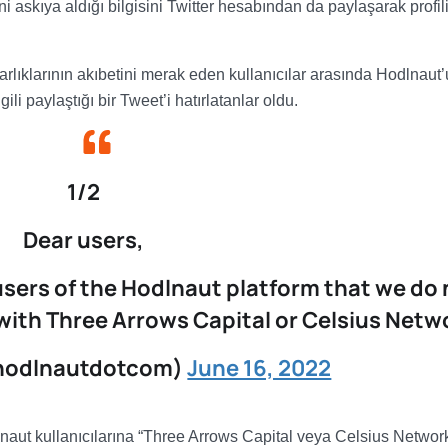
i askıya aldığı bilgisini Twitter hesabından da paylaşarak profil
varlıklarının akıbetini merak eden kullanıcılar arasında Hodlnaut
li paylaştığı bir Tweet’i hatırlatanlar oldu.
1/2
Dear users,
 users of the Hodlnaut platform that we do
with Three Arrows Capital or Celsius Netw
hodlnautdotcom)
June 16, 2022
aut kullanıcılarına “Three Arrows Capital veya Celsius Network