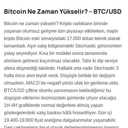
Bitcoin Ne Zaman Yükselir? – BTC/USD
Bitcoin ne zaman yükselir? Kripto varlıkların birinde
yaşanan olumsuz gelişme tüm piyasayı etkilerken, majör
kripto Bitcoin eski senaryodaki 17.000 doları teknik olarak
tamamladı. Aşırı satış bölgesindeki Stochastic görünümleri
yatay seyrediyor. Kısa bir müddet sonra tamamında
alımların gelmesi kaçınılmaz olacaktır. Tabii ki dip seviye
altına düşmediği takdirde. Haftalık orta vade Stochastic 3
hafta önce alım teyidi verdi. Düşüşle birlikte bir değişim
olmazken, MACD’de negatif yönlü ufak bir gerileme oldu.
BTC/USD çiftine olumlu yansımasını beklediğimiz bu
düşüşün etkilerini önümüzdeki günlerde izliyor olacağız.
1H-4H grafiklerde normal değerlere dönüş yapan
göstergelerdeki satış baskısı hâlâ hissediliyor. Gün içi
19.400-19.900 fiyat aralığına dalgalanmalar yaşanabilir.
Geri çekilmelerin fırsat olarak değerlendirilmesini öneririz.