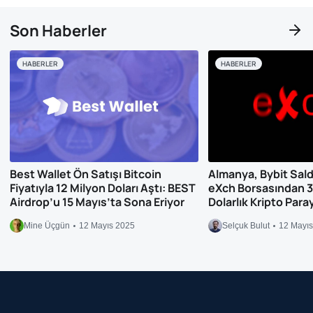
Son Haberler
HABERLER
HABERLER
Best Wallet Ön Satışı Bitcoin
Almanya, Bybit Saldırı
Fiyatıyla 12 Milyon Doları Aştı: BEST
eXch Borsasından 3
Airdrop’u 15 Mayıs’ta Sona Eriyor
Dolarlık Kripto Para
Mine Üçgün
12 Mayıs 2025
Selçuk Bulut
12 Mayı