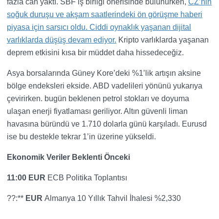
fazla can yaktı. SBF iş birliği önerisinde bulunurken,
CZ’nin
soğuk duruşu ve akşam saatlerindeki ön görüşme haberi
piyasa için sarsıcı oldu. Ciddi oynaklık yaşanan dijital
varlıklarda düşüş devam ediyor.
Kripto varlıklarda yaşanan
deprem etkisini kısa bir müddet daha hissedeceğiz.
Asya borsalarında Güney Kore’deki %1’lik artışın aksine
bölge endeksleri ekside. ABD vadelileri yönünü yukarıya
çevirirken. bugün beklenen petrol stokları ve doyuma
ulaşan enerji fiyatlaması geriliyor. Altın güvenli liman
havasına büründü ve 1.710 dolarla günü karşıladı. Eurusd
ise bu destekle tekrar 1’in üzerine yükseldi.
Ekonomik Veriler Beklenti Önceki
11:00 EUR
ECB Politika Toplantısı
??:**
EUR
Almanya
10 Yıllık Tahvil İhalesi %2,330