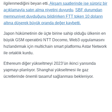
ilgilenmediğini beyan etti.
Akşam saatlerinde ise sürpriz bir
açıklamayla satın alma niyetini duyurdu
.
SBF durumdan
memnuniyet duyduğunu bildirirken FTT token 10 doların
altına düşerek büyük oranda değer kaybetti.
Japon hükümetinin de üçte birine sahip olduğu ülkenin en
büyük GSM operatörü NTT Docomo, Web3 uygulamasını
hızlandırmak için multichain smart platformu Astar Network
ile ortaklık kurdu.
Ethereum diğer yükseltmeyi 2023’ün ikinci yarısında
yapmayı planlıyor. Shanghai yükseltmesi ile gaz
ücretlerinde önemli tasarruf sağlanması bekleniyor.