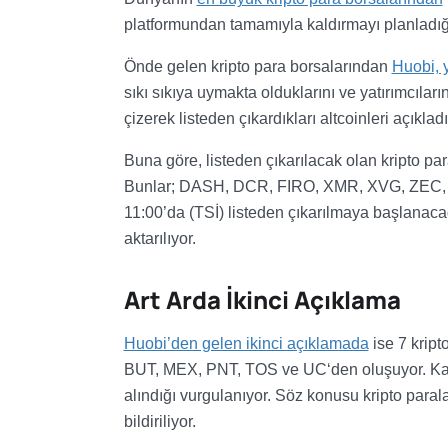
platformundan tamamıyla kaldırmayı planladığı
Önde gelen kripto para borsalarından
Huobi, 
sıkı sıkıya uymakta olduklarını ve yatırımcıları
çizerek listeden çıkardıkları altcoinleri açıkladı
Buna göre, listeden çıkarılacak olan kripto par
Bunlar; DASH, DCR, FIRO, XMR, XVG, ZEC, ZEN
11:00’da (TSİ) listeden çıkarılmaya başlanacağı
aktarılıyor.
Art Arda İkinci Açıklama
Huobi’den gelen ikinci açıklamada
ise 7 kript
BUT, MEX, PNT, TOS ve UC‘den oluşuyor. Kararı
alındığı vurgulanıyor. Söz konusu kripto paral
bildiriliyor.