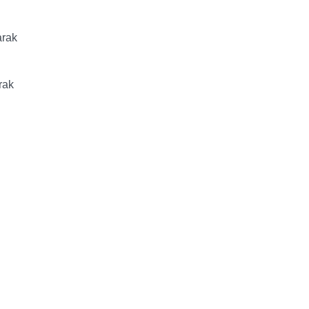
arak
rak