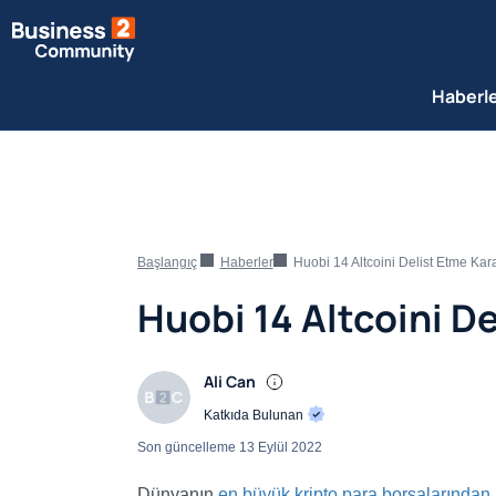
Haberl
Başlangıç
Haberler
Huobi 14 Altcoini Delist Etme Kara
Huobi 14 Altcoini De
Ali Can
Katkıda Bulunan
Son güncelleme
13 Eylül 2022
Dünyanın
en büyük kripto para borsalarından