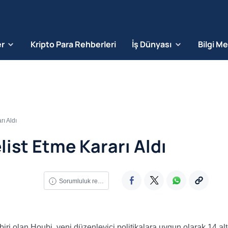
er
Kripto Para Rehberleri
İş Dünyası
Bilgi M
rı Aldı
list Etme Kararı Aldı
Sorumluluk reddi
biri olan Houbi, yeni düzenleyici politikalara uygun olarak 14 alt