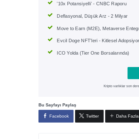
'10x Potansiyelli' - CNBC Raporu
Deflasyonal, Düşük Arz - 2 Milyar
Move to Earn (M2E), Metaverse Enteg
Evcil Doge NFT'leri - Kitlesel Adopsiyo
ICO Yolda (Tier One Borsalarında)
Kripto varlıklar son de
Bu Sayfayı Paylaş
Facebook
Twitter
Daha Fazla