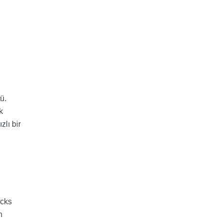
i
ü.
k
zlı bir
ocks
n