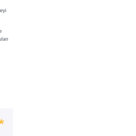
eyi
e
ları