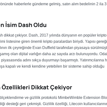
önünde haberlerle gündeme gelmiş, satın alım bedelinin 2 ila 3
en İsim Dash Oldu
sh dikkat çekiyor. Dash, 2017 yılında dünyanın en popüler kripto
birimi listesine giren önemli kripto paralardan biriydi. Yapısı gereğ
ılının ilk çeyreğinde Evan Duffield tarafından piyasaya sürülmüşt
şamış olan dijital varlığın daha az sayıda arzı bulunuyordu. Oda
ra piyasasında adını sıkça duyurmayı başarmıştı. Yatırımcılarına hı
şa kapalı ve kendi kendine yetebilen bir sisteme sahip olduğu
 Özellikleri Dikkat Çekiyor
, ölçeklendirme ve gizlilik protokolü MimbeWimble Extension Bl
i desteği geri çekmişti. Gizlilik özelliği, Litecoin kullanıcılarını