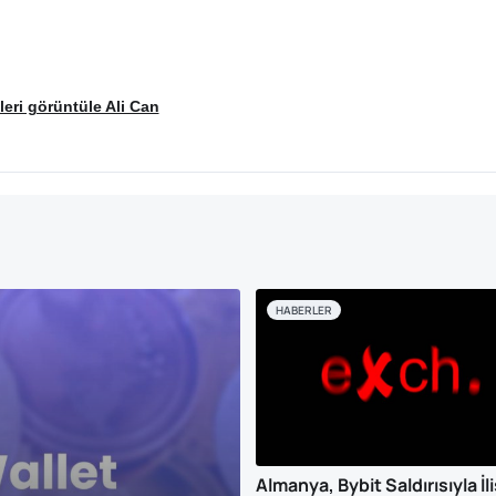
eri görüntüle Ali Can
HABERLER
Almanya, Bybit Saldırısıyla İli