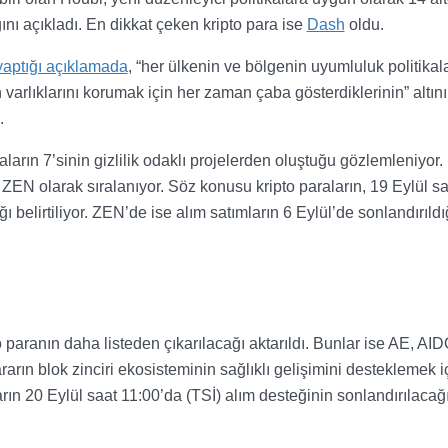
nı açıkladı. En dikkat çeken kripto para ise
Dash
oldu.
yaptığı açıklamada
, “her ülkenin ve bölgenin uyumluluk politikal
n varlıklarını korumak için her zaman çaba gösterdiklerinin” altını
.
aların 7’sinin gizlilik odaklı projelerden oluştuğu gözlemleniyor.
 olarak sıralanıyor. Söz konusu kripto paraların, 19 Eylül sa
 belirtiliyor. ZEN’de ise alım satımların 6 Eylül’de sonlandırıldı
o paranın daha listeden çıkarılacağı aktarıldı. Bunlar ise AE, AI
n blok zinciri ekosisteminin sağlıklı gelişimini desteklemek i
arın 20 Eylül saat 11:00’da (TSİ) alım desteğinin sonlandırılacağ