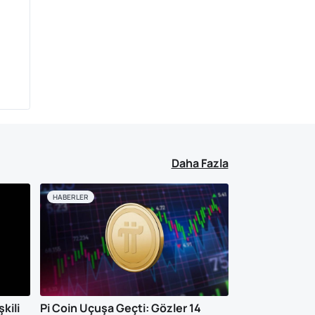
Daha Fazla
HABERLER
şkili
Pi Coin Uçuşa Geçti: Gözler 14