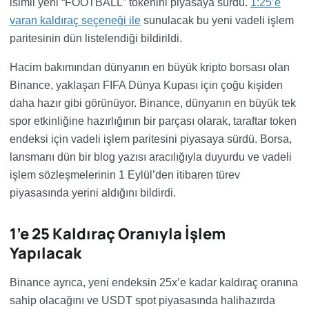
isimli yeni “FOOTBALL” tokenini piyasaya sürdü.
1:25’e
varan kaldıraç seçeneği ile
sunulacak bu yeni vadeli işlem
paritesinin dün listelendiği bildirildi.
Hacim bakımından dünyanın en büyük kripto borsası olan
Binance, yaklaşan FIFA Dünya Kupası için çoğu kişiden
daha hazır gibi görünüyor. Binance, dünyanın en büyük tek
spor etkinliğine hazırlığının bir parçası olarak, taraftar token
endeksi için vadeli işlem paritesini piyasaya sürdü. Borsa,
lansmanı dün bir blog yazısı aracılığıyla duyurdu ve vadeli
işlem sözleşmelerinin 1 Eylül’den itibaren türev
piyasasında yerini aldığını bildirdi.
1’e 25 Kaldıraç Oranıyla İşlem
Yapılacak
Binance ayrıca, yeni endeksin 25x’e kadar kaldıraç oranına
sahip olacağını ve USDT spot piyasasında halihazırda