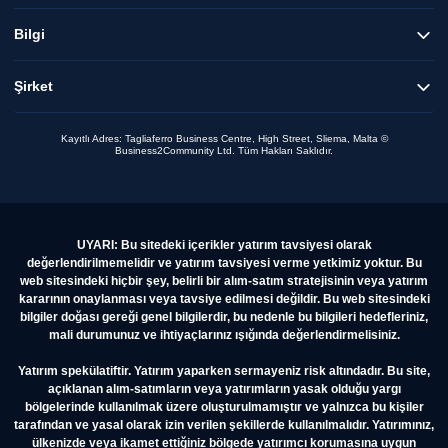
Bilgi
Şirket
Kayıtlı Adres: Tagliaferro Business Centre, High Street, Sliema, Malta ©
Business2Community Ltd. Tüm Hakları Saklıdır.
UYARI: Bu sitedeki içerikler yatırım tavsiyesi olarak
değerlendirilmemelidir ve yatırım tavsiyesi verme yetkimiz yoktur. Bu
web sitesindeki hiçbir şey, belirli bir alım-satım stratejisinin veya yatırım
kararının onaylanması veya tavsiye edilmesi değildir. Bu web sitesindeki
bilgiler doğası gereği genel bilgilerdir, bu nedenle bu bilgileri hedefleriniz,
mali durumunuz ve ihtiyaçlarınız ışığında değerlendirmelisiniz.
Yatırım spekülatiftir. Yatırım yaparken sermayeniz risk altındadır. Bu site,
açıklanan alım-satımların veya yatırımların yasak olduğu yargı
bölgelerinde kullanılmak üzere oluşturulmamıştır ve yalnızca bu kişiler
tarafından ve yasal olarak izin verilen şekillerde kullanılmalıdır. Yatırımınız,
ülkenizde veya ikamet ettiğiniz bölgede yatırımcı korumasına uygun