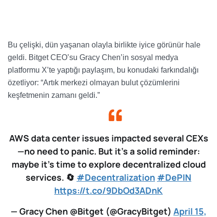
Bu çelişki, dün yaşanan olayla birlikte iyice görünür hale
geldi. Bitget CEO’su Gracy Chen’in sosyal medya
platformu X’te yaptığı paylaşım, bu konudaki farkındalığı
özetliyor: “Artık merkezi olmayan bulut çözümlerini
keşfetmenin zamanı geldi.”
AWS data center issues impacted several CEXs
—no need to panic. But it’s a solid reminder:
maybe it’s time to explore decentralized cloud
services. 🔄
#Decentralization
#DePIN
https://t.co/9DbOd3ADnK
— Gracy Chen @Bitget (@GracyBitget)
April 15,