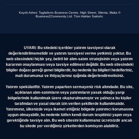
Kayıtlı Adres: Tagliaferro Business Centre, High Street, Sliema, Malta ©
Business2Community Ltd. Tüm Hakları Saklıdır.
UYARI: Bu sitedeki içerikler yatırım tavsiyesi olarak
değerlendirilmemelidir ve yatırım tavsiyesi verme yetkimiz yoktur. Bu
web sitesindeki hiçbir şey, belirli bir alım-satım stratejisinin veya yatırım
kararının onaylanması veya tavsiye edilmesi değildir. Bu web sitesindeki
bilgiler doğası gereği genel bilgilerdir, bu nedenle bu bilgileri hedefleriniz,
mali durumunuz ve ihtiyaçlarınız ışığında değerlendirmelisiniz.
Yatırım spekülatiftir. Yatırım yaparken sermayeniz risk altındadır. Bu site,
açıklanan alım-satımların veya yatırımların yasak olduğu yargı
bölgelerinde kullanılmak üzere oluşturulmamıştır ve yalnızca bu kişiler
tarafından ve yasal olarak izin verilen şekillerde kullanılmalıdır.
Yatırımınız, ülkenizde veya ikamet ettiğiniz bölgede yatırımcı korumasına
uygun olmayabilir, bu nedenle lütfen kendi durum tespitinizi yapın veya
gerektiğinde tavsiye alın. Bu web sitesini kullanmanız ücretsizdir ancak
bu sitede yer verdiğimiz şirketlerden komisyon alabiliriz.