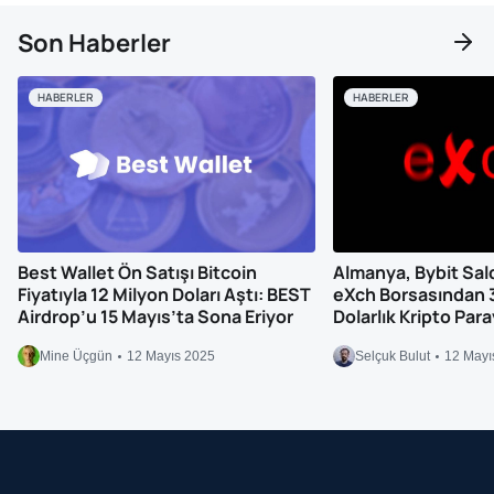
Son Haberler
HABERLER
HABERLER
Best Wallet Ön Satışı Bitcoin
Almanya, Bybit Saldır
Fiyatıyla 12 Milyon Doları Aştı: BEST
eXch Borsasından 
Airdrop’u 15 Mayıs’ta Sona Eriyor
Dolarlık Kripto Par
Mine Üçgün
12 Mayıs 2025
Selçuk Bulut
12 Mayı