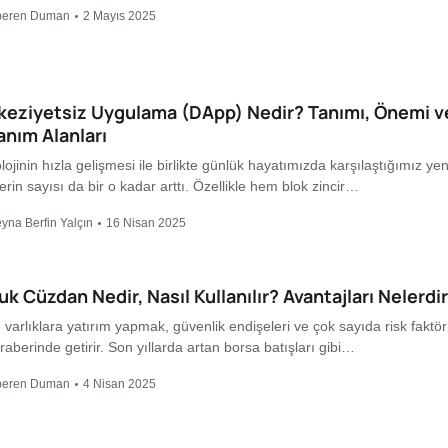
peren Duman
2 Mayıs 2025
keziyetsiz Uygulama (DApp) Nedir? Tanımı, Önemi v
anım Alanları
ojinin hızla gelişmesi ile birlikte günlük hayatımızda karşılaştığımız yen
erin sayısı da bir o kadar arttı. Özellikle hem blok zincir…
yna Berfin Yalçın
16 Nisan 2025
k Cüzdan Nedir, Nasıl Kullanılır? Avantajları Nelerdi
o varlıklara yatırım yapmak, güvenlik endişeleri ve çok sayıda risk faktö
raberinde getirir. Son yıllarda artan borsa batışları gibi…
peren Duman
4 Nisan 2025