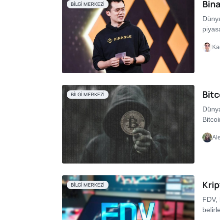
Bin
BILGI MERKEZI
Dünya
piyas
Ka
Bitc
BILGI MERKEZI
Dünya
Bitco
Ale
Kri
BILGI MERKEZI
FDV, 
belirl