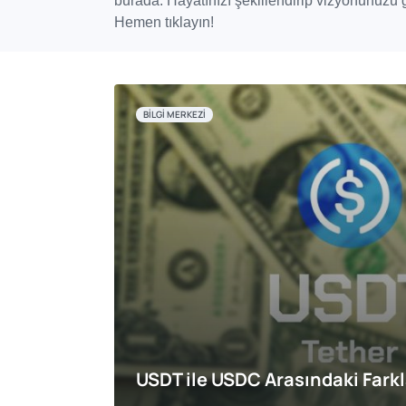
burada. Hayatınızı şekillendirip vizyonunuzu 
Hemen tıklayın!
BILGI MERKEZI
USDT ile USDC Arasındaki Farkl