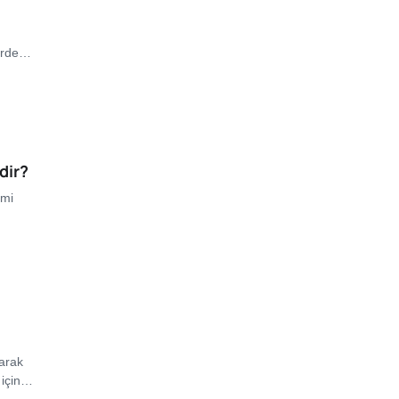
lerde…
dir?
imi
narak
k için…