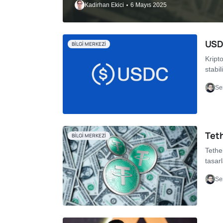
Kadirhan Ekici
6 Mayıs 2025
USDC
BILGI MERKEZI
Kript
stabil
Se
Teth
BILGI MERKEZI
Tethe
tasar
Se