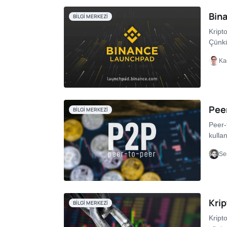
Bina
BILGI MERKEZI
Kripto
Çünkü
Ka
Peer
BILGI MERKEZI
Peer-
kullan
Se
Krip
BILGI MERKEZI
Kript