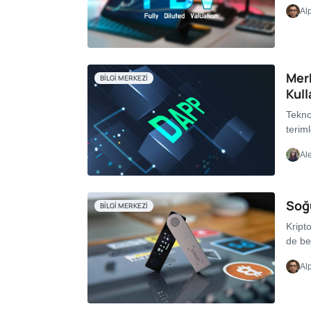
Al
Mer
BILGI MERKEZI
Kull
Teknol
teriml
Ale
Soğu
BILGI MERKEZI
Kript
de be
Al