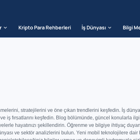
r
Kripto Para Rehberleri
İş Dünyası
Bilgi M
melerini, stratejilerini ve öne çıkan trendlerini keşfedin. İş düny
ve iş fırsatlarını keşfedin. Blog bölümünde, güncel konularla ilgil
yelerle hayatınızı şekillendirin. Öğrenme ve bilgiye ihtiyaç duya
ası ve sektör analizlerini bulun. Yeni mobil teknolojilere dair 