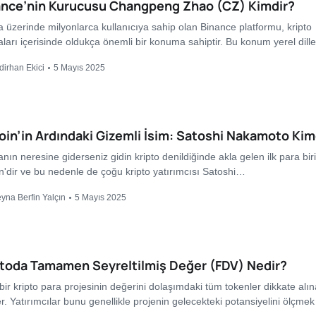
ance’nin Kurucusu Changpeng Zhao (CZ) Kimdir?
 üzerinde milyonlarca kullanıcıya sahip olan Binance platformu, kripto
aları içerisinde oldukça önemli bir konuma sahiptir. Bu konum yerel dil
dirhan Ekici
5 Mayıs 2025
oin’in Ardındaki Gizemli İsim: Satoshi Nakamoto Kim
nın neresine giderseniz gidin kripto denildiğinde akla gelen ilk para bir
in'dir ve bu nedenle de çoğu kripto yatırımcısı Satoshi…
yna Berfin Yalçın
5 Mayıs 2025
ptoda Tamamen Seyreltilmiş Değer (FDV) Nedir?
bir kripto para projesinin değerini dolaşımdaki tüm tokenler dikkate alı
er. Yatırımcılar bunu genellikle projenin gelecekteki potansiyelini ölçme