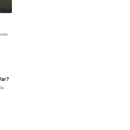
enler
Var?
nda