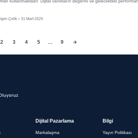
mler kullanmaktadır. Dijital varlıkların değerini ve gelecekteki performan
…
rgen Çelik
31 Mart 2025
2
3
4
5
…
9
 Oluyoruz
Dijital Pazarlama
Bilgi
m
Markalaşma
Yayın Politikası