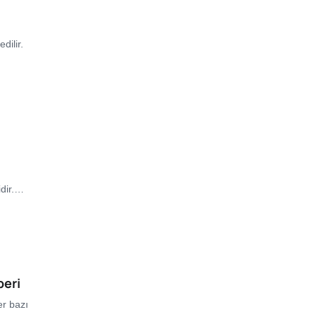
dilir.
idir.…
beri
er bazı