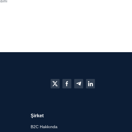
sını
Şirket
B2C Hakkında