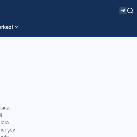
erkezi
asına
i
nlara
her şey