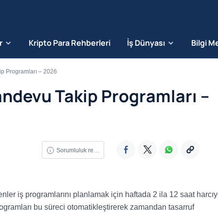
r
Kripto Para Rehberleri
İş Dünyası
Bilgi M
ip Programları – 2026
andevu Takip Programları –
Sorumluluk reddi
ler iş programlarını planlamak için haftada 2 ila 12 saat harcıy
rogramları bu süreci otomatikleştirerek zamandan tasarruf