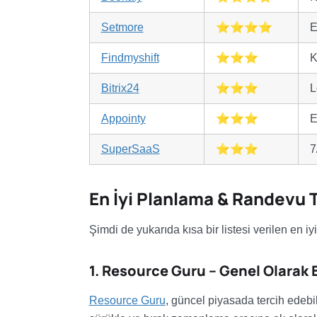
Setmore
⭐⭐⭐⭐
E
Findmyshift
⭐⭐⭐
K
Bitrix24
⭐⭐⭐
L
Appointy
⭐⭐⭐
E
SuperSaaS
⭐⭐⭐
7
En İyi Planlama & Randevu T
Şimdi de yukarıda kısa bir listesi verilen en 
1. Resource Guru – Genel Olarak E
Resource Guru
, güncel piyasada tercih edebi