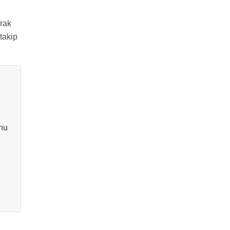
rak
takip
onu