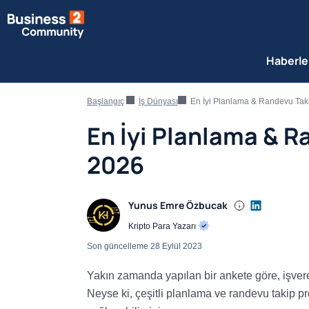
Haberle
Başlangıç
İş Dünyası
En İyi Planlama & Randevu Tak
En İyi Planlama & R
2026
Yunus Emre Özbucak
Kripto Para Yazarı
Son güncelleme
28 Eylül 2023
Yakın zamanda yapılan bir ankete göre, işveren
Neyse ki, çeşitli planlama ve randevu takip p