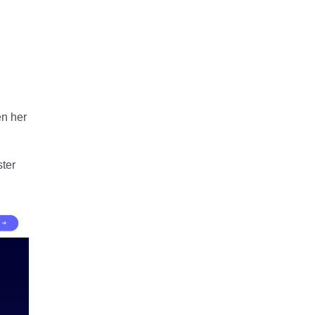
en her
ster