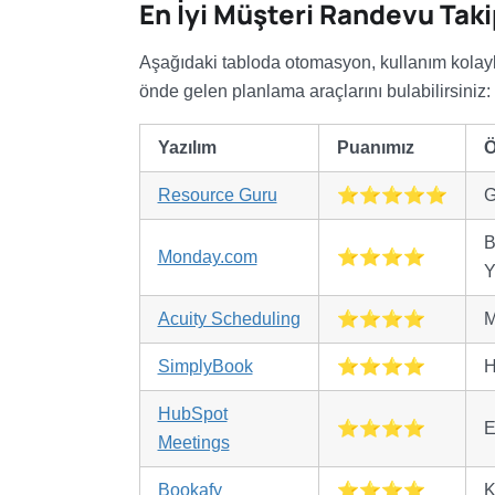
En İyi Müşteri Randevu Tak
Aşağıdaki tabloda otomasyon, kullanım kolaylığ
önde gelen planlama araçlarını bulabilirsiniz:
Yazılım
Puanımız
Ö
Resource Guru
⭐⭐⭐⭐⭐
G
B
Monday.com
⭐⭐⭐⭐
Y
Acuity Scheduling
⭐⭐⭐⭐
M
SimplyBook
⭐⭐⭐⭐
H
HubSpot
⭐⭐⭐⭐
E
Meetings
Bookafy
⭐⭐⭐⭐
K