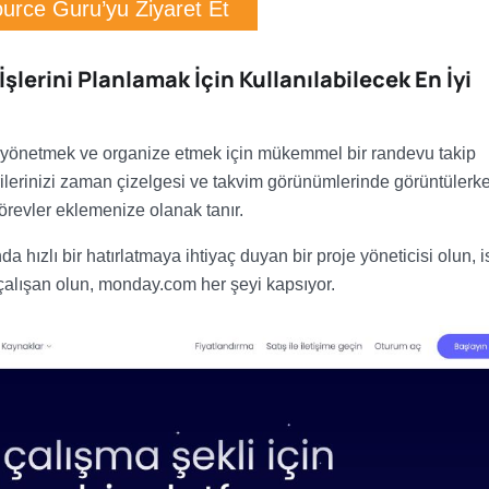
urce Guru’yu Ziyaret Et
şlerini Planlamak İçin Kullanılabilecek En İyi
k, yönetmek ve organize etmek için mükemmel bir randevu takip
verilerinizi zaman çizelgesi ve takvim görünümlerinde görüntülerk
görevler eklemenize olanak tanır.
da hızlı bir hatırlatmaya ihtiyaç duyan bir proje yöneticisi olun, i
 çalışan olun, monday.com her şeyi kapsıyor.